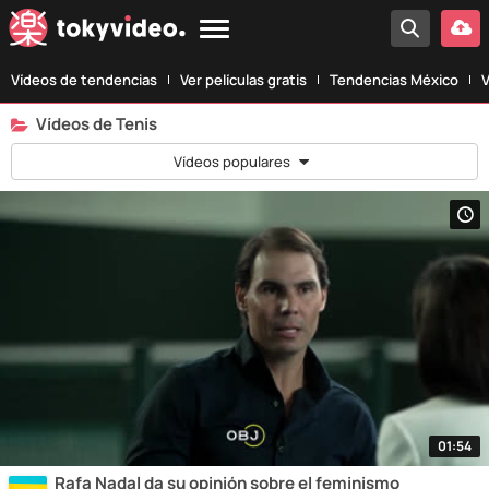
Vídeos de tendencias
Ver películas gratis
Tendencias México
V
Vídeos de Tenis
Vídeos populares
01:54
Rafa Nadal da su opinión sobre el feminismo