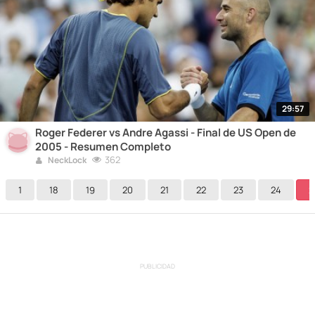
29:57
Roger Federer vs Andre Agassi - Final de US Open de
2005 - Resumen Completo
362
NeckLock
1
18
19
20
21
22
23
24
2
PUBLICIDAD