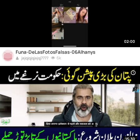
02:00
Funa-DeLasFotosFalsas-06Alhanys
6k
jajqjqjqjajqj7777
15:30