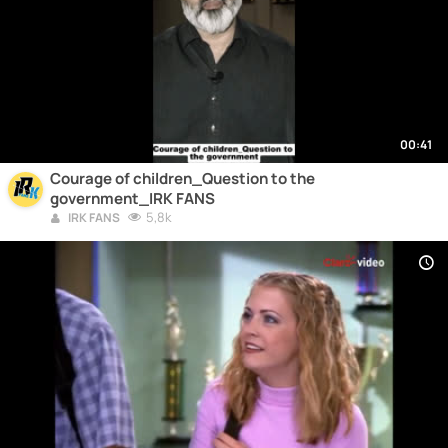
00:41
Courage of children_Question to the
government_IRK FANS
5,8k
IRK FANS