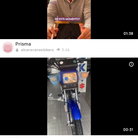
01:38
Prisma
5,4k
alcaravanesbikers
00:31