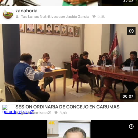
25:23
zanahoria.
5,3k
Tus Lunes Nutritivos con Jackie Garcia
00:07
SESION ORDINARIA DE CONCEJO EN CARUMAS
5,4k
gerardoarizaca21