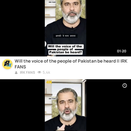
01:20
Will the voice of the people of Pakistan be heard || IRK
FANS
5,4k
IRK FANS