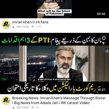
00:46
imran khan || irk fans
5,8k
IRK FANS
15:07
Breaking News: Imran Khan's Message Through Sister
| Big News from Adiala Jail | IRK Latest Video
6k
IRK FANS