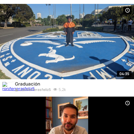
04:35
Graduación
5,2k
roniferrerasfeliz5