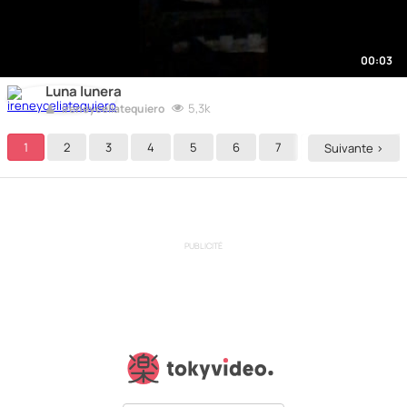
00:03
Luna lunera
5,3k
ireneyceliatequiero
1
2
3
4
5
6
7
8
9
Suivante >
PUBLICITÉ