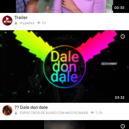
00:30
Trailer
6k
mypeliss
03:32
?? Dale don dale
5,8k
ESPECTROS DE AUDIO CON MUCHO BASS