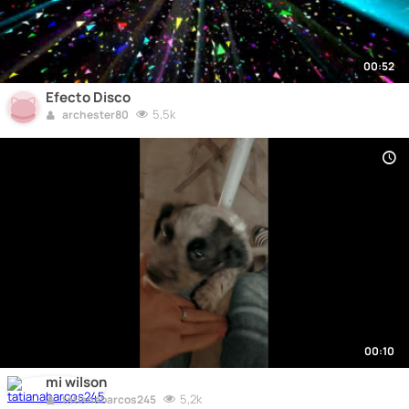
00:52
Efecto Disco
5,5k
archester80
00:10
mi wilson
5,2k
tatianabarcos245