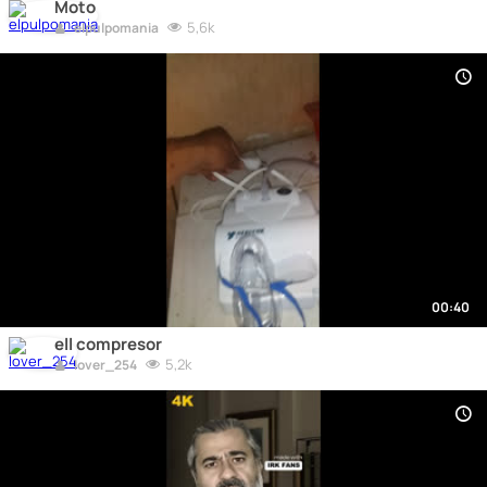
Moto
5,6k
elpulpomania
00:40
ell compresor
5,2k
lover_254