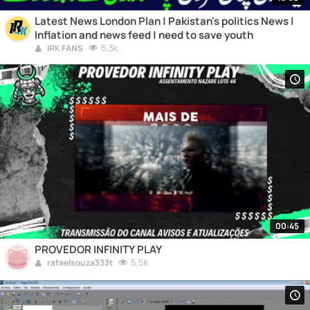
Latest News London Plan | Pakistan's politics News |
Inflation and news feed | need to save youth
5,3k
IRK FANS
00:45
PROVEDOR INFINITY PLAY
5,5k
rafaelsouza333t