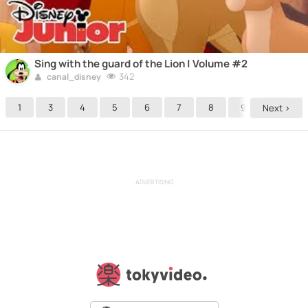
Sing with the guard of the Lion | Volume #2
342
canal_disney
1
3
4
5
6
7
8
9
10
Next >
ADVERTISING