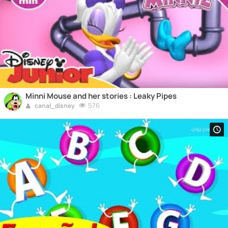
Minni Mouse and her stories : Leaky Pipes
576
canal_disney