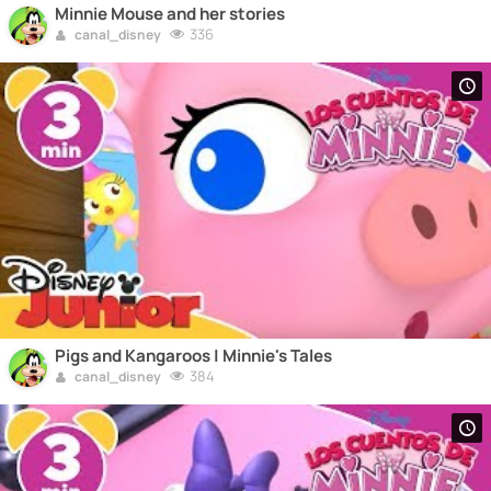
Minnie Mouse and her stories
336
canal_disney
Pigs and Kangaroos | Minnie's Tales
384
canal_disney