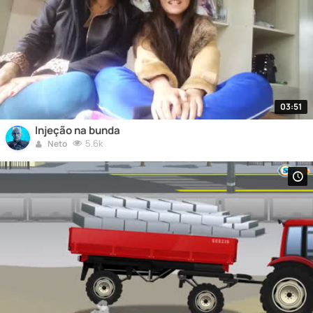
03:51
Injeção na bunda
5.6k
Neto