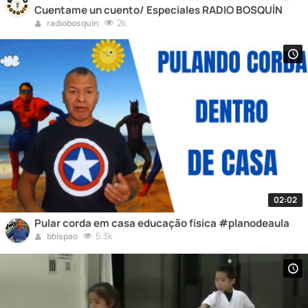
Cuentame un cuento/ Especiales RADIO BOSQUÍN
2k
radiobosquin
02:02
Pular corda em casa educação física #planodeaula
5.3k
bbispao