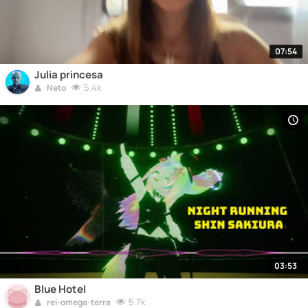
07:54
Julia princesa
5.4k
Neto
03:53
Blue Hotel
5.7k
rei-omega-terra