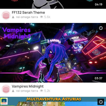
04:19
FF132 Serah Theme
5.6k
rei-omega-terra
03:37
Vampires Midnight
5.2k
rei-omega-terra