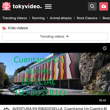
Trending Videos
Running
Animal attacks
Rock Classics
Beac
Kids videos
Trending videos
10:41
AVENTURA EN RIBADESELLA: Cuentame Un Cuento 8|