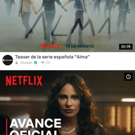
01:19
Teaser de la serie española “Alma”
6k
ficcion