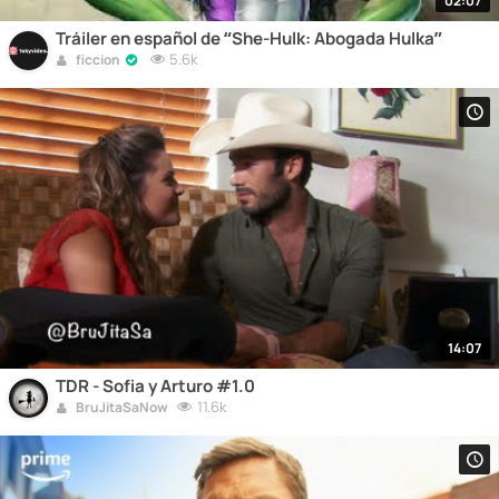
02:07
Tráiler en español de “She-Hulk: Abogada Hulka”
5.6k
ficcion
14:07
TDR - Sofia y Arturo #1.0
11.6k
BruJitaSaNow