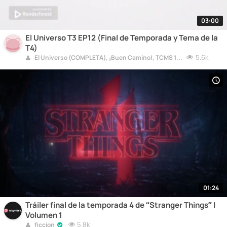
03:00
El Universo T3 EP12 (Final de Temporada y Tema de la
T4)
5.6k
El Universo (COMPLETA), ¡Buen Camino!, TCMS 10, Fiestas Nacionales, Pelis, y, Willy Fogg 1 & 2
01:24
Tráiler final de la temporada 4 de “Stranger Things” |
Volumen 1
5.8k
ficcion