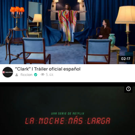
02:17
“Clark” | Tráiler oficial español
5.4k
ficcion