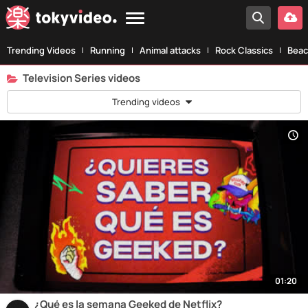
Trending Videos
Running
Animal attacks
Rock Classics
Beac
Television Series videos
Trending videos
01:20
¿Qué es la semana Geeked de Netflix?