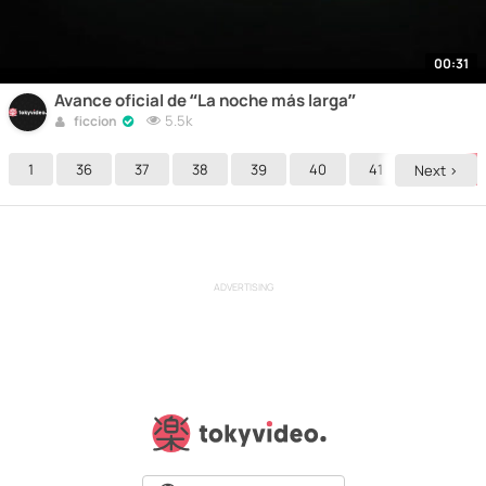
00:31
Avance oficial de “La noche más larga”
5.5k
ficcion
1
36
37
38
39
40
41
42
Next >
ADVERTISING