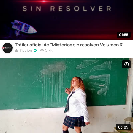
01:55
Tráiler oficial de “Misterios sin resolver: Volumen 3”
5.7k
ficcion
03:09