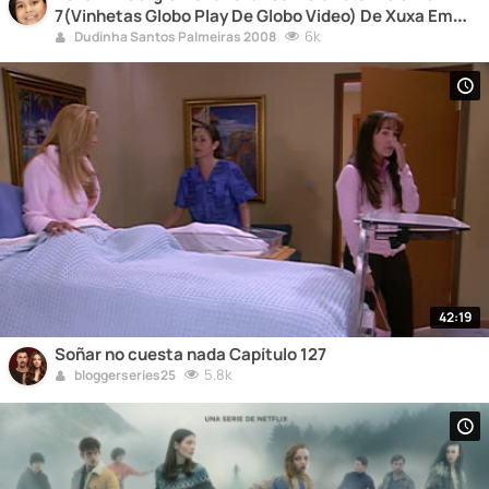
7(Vinhetas Globo Play De Globo Video) De Xuxa Em
Sérgio Mallandro De Lua De Cristal Volume 7 Filme
6k
Dudinha Santos Palmeiras 2008
Completo.mp4
42:19
Soñar no cuesta nada Capítulo 127
5.8k
bloggerseries25