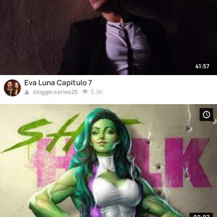
41:57
Eva Luna Capítulo 7
5.9k
bloggerseries25