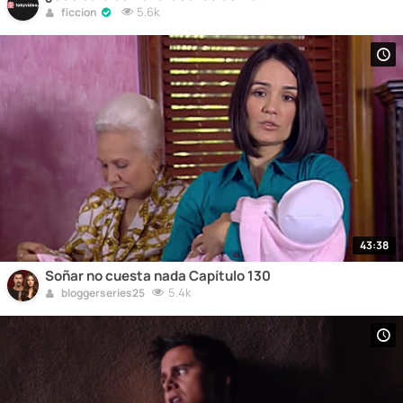
5.6k
ficcion
43:38
Soñar no cuesta nada Capítulo 130
5.4k
bloggerseries25