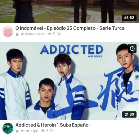
46:52
O indomável - Episódio 25 Completo - Série Turca
5.5k
indomavel-br
21:39
Addicted & Heroin 1 Subs Español
6.2k
mira.aqui