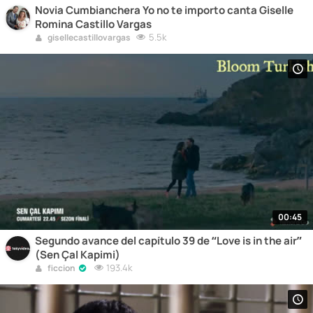
Novia Cumbianchera Yo no te importo canta Giselle
Romina Castillo Vargas
5.5k
gisellecastillovargas
00:45
Segundo avance del capítulo 39 de “Love is in the air”
(Sen Çal Kapimi)
193.4k
ficcion