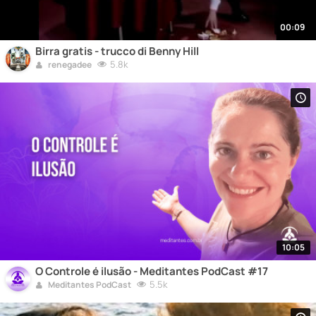
00:09
Birra gratis - trucco di Benny Hill
5.8k
renegadee
10:05
O Controle é ilusão - Meditantes PodCast #17
5.5k
Meditantes PodCast