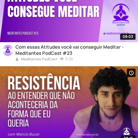
08:03
Com essas Atitudes você vai conseguir Meditar -
Meditantes PodCast #23
5.5k
Meditantes PodCast