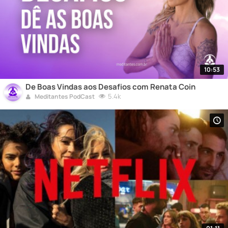
10:53
De Boas Vindas aos Desafios com Renata Coin
5.4k
Meditantes PodCast