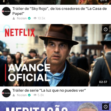
01:11
Tráiler de “Sky Rojo”, de los creadores de “La Casa de
Papel”
10.5k
ficcion
02:37
Tráiler de serie “La luz que no puedes ver”
5.8k
ficcion