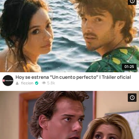
01:25
Hoy se estrena “Un cuento perfecto” | Tráiler oficial
5.8k
ficcion