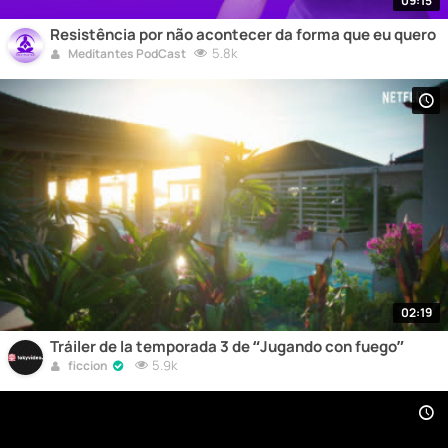
09:15
Resistência por não acontecer da forma que eu quero
5.8k
Meditantes PodCast
02:19
Tráiler de la temporada 3 de “Jugando con fuego”
5.9k
ficcion