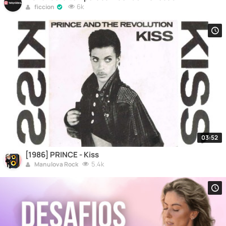
6k
ficcion
03:52
[1986] PRINCE - Kiss
5.4k
Manulova Rock