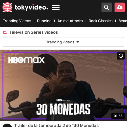
Trending Videos
Running
Animal attacks
Rock Classics
Beac
Television Series videos
Trending videos
01:55
Tráiler de la temporada 2 de “30 Monedas”