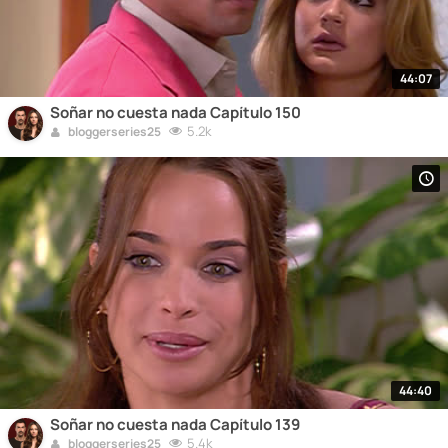
44:07
Soñar no cuesta nada Capítulo 150
5.2k
bloggerseries25
44:40
Soñar no cuesta nada Capítulo 139
5.4k
bloggerseries25