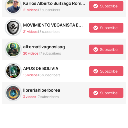
Karlos Alberto Buitrago Romero
Subscribe
21 videos
|
7
subscribers
MOVIMIENTO VEGANISTA EMERGENTE
Subscribe
21 videos
|
8
subscribers
alternativagnosisag
Subscribe
20 videos
|
7
subscribers
APUS DE BOLIVIA
Subscribe
15 videos
|
6
subscribers
libreriahiperborea
Subscribe
3 videos
|
7
subscribers