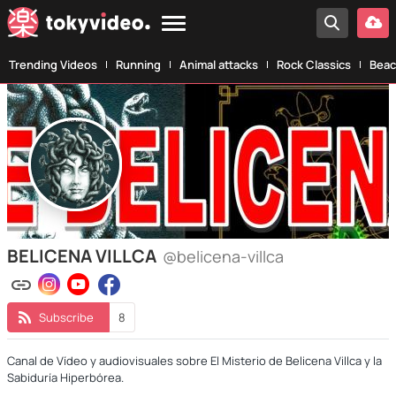
Trending Videos
Running
Animal attacks
Rock Classics
Beac
BELICENA VILLCA
@belicena-villca
Subscribe
8
Canal de Vídeo y audiovisuales sobre El Misterio de Belicena Villca y la
Sabiduría Hiperbórea.