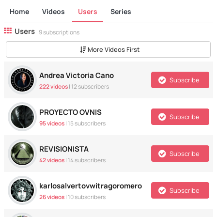
Home
Videos
Users
Series
Users
9 subscriptions
More Videos First
Andrea Victoria Cano
Subscribe
222 videos
|
12
subscribers
PROYECTO OVNIS
Subscribe
95 videos
|
15
subscribers
REVISIONISTA
Subscribe
42 videos
|
14
subscribers
karlosalvertovwitragoromero
Subscribe
26 videos
|
10
subscribers