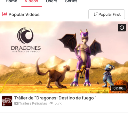
Home
Videos
Users
Series
Popular Videos
Popular First
02:00
Tráiler de "Dragones: Destino de fuego "
5.7k
Trailers Peliculas