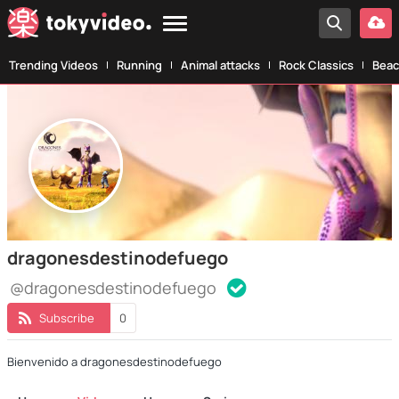
Trending Videos
Running
Animal attacks
Rock Classics
Beac
dragonesdestinodefuego
@dragonesdestinodefuego
Subscribe
0
Bienvenido a dragonesdestinodefuego