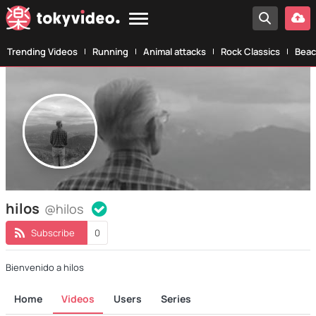
Trending Videos
Running
Animal attacks
Rock Classics
Beac
hilos
@hilos
Subscribe
0
Bienvenido a hilos
Home
Videos
Users
Series