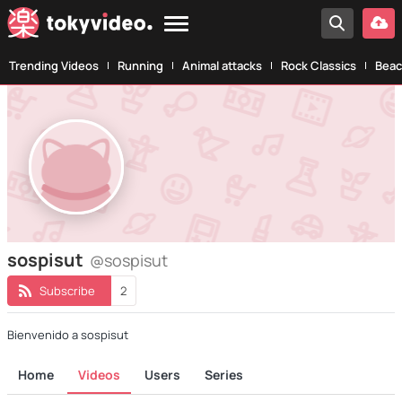
Trending Videos
Running
Animal attacks
Rock Classics
Beac
sospisut
@sospisut
Subscribe
2
Bienvenido a sospisut
Home
Videos
Users
Series