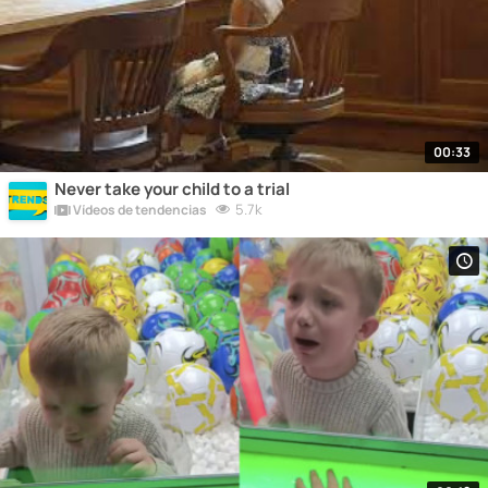
00:33
Never take your child to a trial
5.7k
Vídeos de tendencias