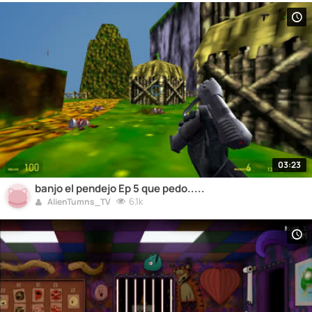
03:23
banjo el pendejo Ep 5 que pedo.....
6.1k
AlienTumns_TV