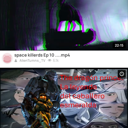
22:15
space killerds Ep 10 ....mp4
6.1k
AlienTumns_TV