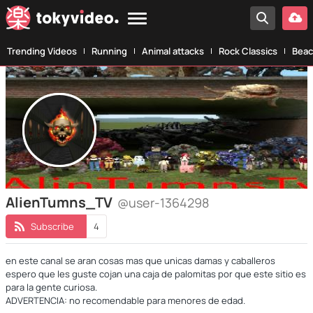
Trending Videos
Running
Animal attacks
Rock Classics
Beac
AlienTumns_TV
@user-1364298
Subscribe
4
en este canal se aran cosas mas que unicas damas y caballeros
espero que les guste cojan una caja de palomitas por que este sitio es
para la gente curiosa.
ADVERTENCIA: no recomendable para menores de edad.