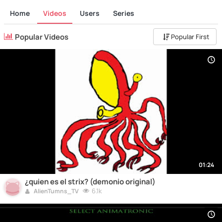
Home
Videos
Users
Series
Popular Videos
Popular First
01:24
¿quien es el strix? (demonio original)
6.1k
AlienTumns_TV