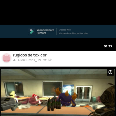
01:33
rugidos de toxicor
6k
AlienTumns_TV