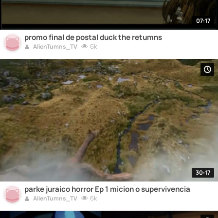
07:17
promo final de postal duck the retumns
6k
AlienTumns_TV
30:17
parke juraico horror Ep 1 micion o supervivencia
6k
AlienTumns_TV