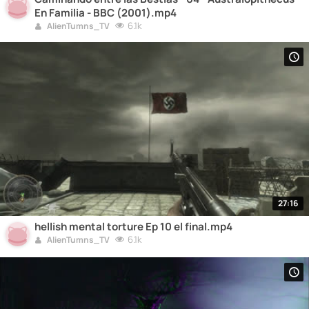
En Familia - BBC (2001).mp4
6.1k
AlienTumns_TV
27:16
hellish mental torture Ep 10 el final.mp4
6.1k
AlienTumns_TV