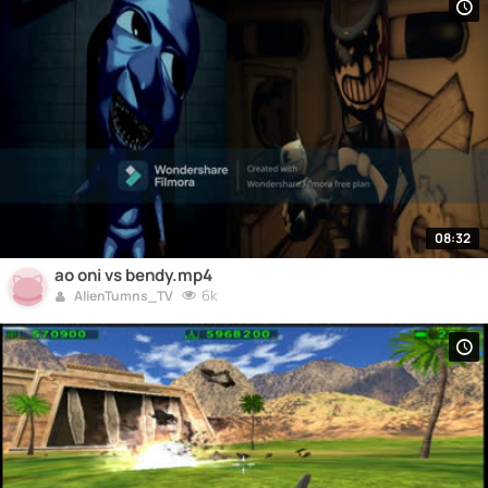
08:32
ao oni vs bendy.mp4
6k
AlienTumns_TV