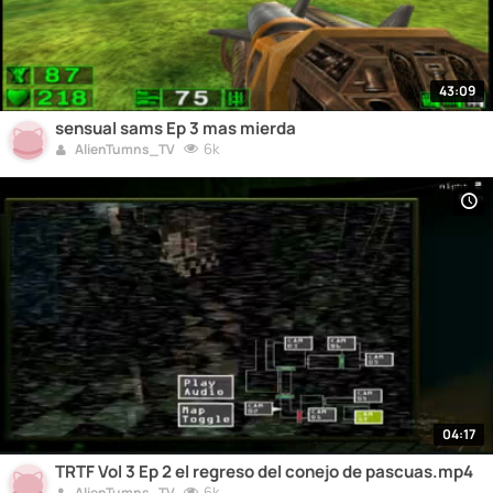
43:09
sensual sams Ep 3 mas mierda
6k
AlienTumns_TV
04:17
TRTF Vol 3 Ep 2 el regreso del conejo de pascuas.mp4
6k
AlienTumns_TV