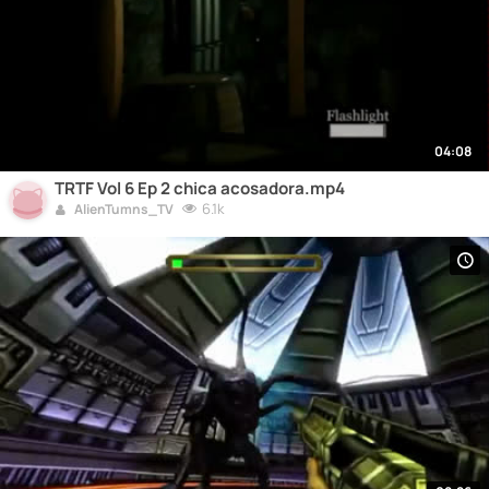
04:08
TRTF Vol 6 Ep 2 chica acosadora.mp4
6.1k
AlienTumns_TV