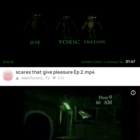
01:47
scares that give pleasure Ep 2.mp4
6.1k
AlienTumns_TV