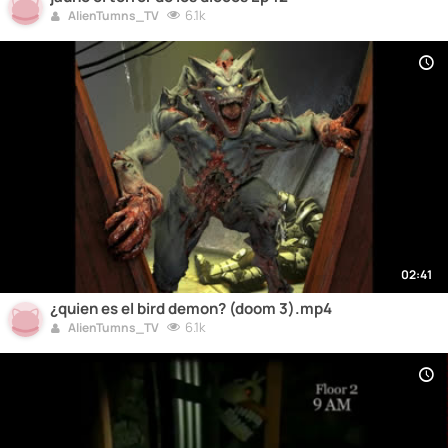
6.1k
AlienTumns_TV
02:41
¿quien es el bird demon? (doom 3).mp4
6.1k
AlienTumns_TV