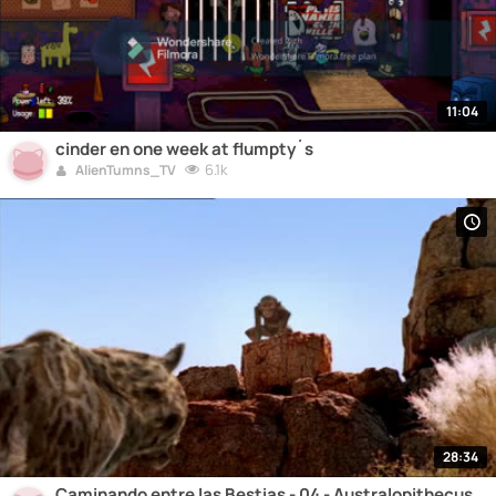
11:04
cinder en one week at flumpty´s
6.1k
AlienTumns_TV
28:34
Caminando entre las Bestias - 04 - Australopithecus