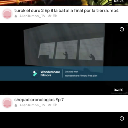
08:26
turok el duro 2 Ep 8 la batalla final por la tierra.mp4
6k
AlienTumns_TV
04:20
shepad cronologias Ep 7
6k
AlienTumns_TV