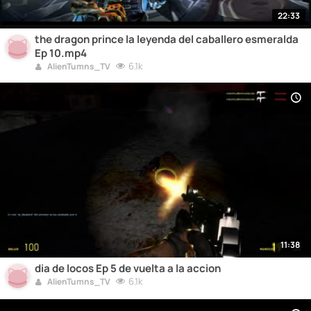
22:33
the dragon prince la leyenda del caballero esmeralda
Ep 10.mp4
6.1k
AlienTumns_TV
11:38
dia de locos Ep 5 de vuelta a la accion
6.1k
AlienTumns_TV