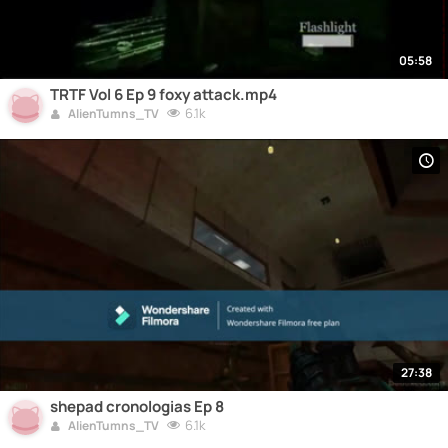
05:58
TRTF Vol 6 Ep 9 foxy attack.mp4
6.1k
AlienTumns_TV
27:38
shepad cronologias Ep 8
6.1k
AlienTumns_TV