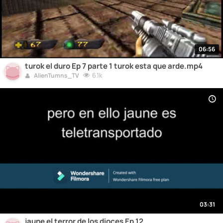
06:56
turok el duro Ep 7 parte 1 turok esta que arde.mp4
6.1k
AlienTumns_TV
03:31
jaune el terror de los dioces Ep 12