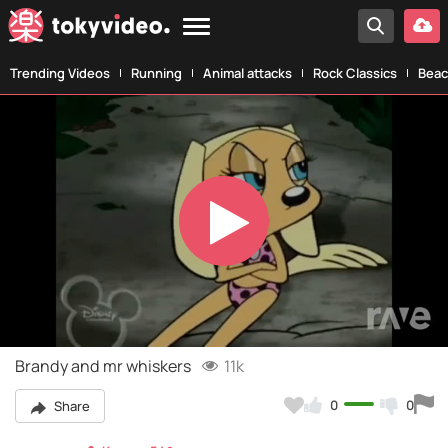
Trending Videos
Running
Animal attacks
Rock Classics
Beac
Play
Video
Brandy and mr whiskers
11k
0
0
Share