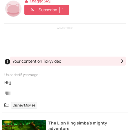
Kneggg549
Subscribe
1
ADVERTISING
Your content on Tokyvideo
Uploaded
5 years ago ·
Hhjj
Jjjjjj
Disney Movies
The Lion King simba’s mighty
adventure