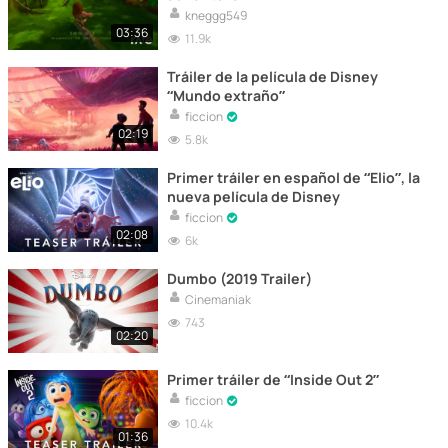
kneggg549
03:36
11.9k
Tráiler de la película de Disney
“Mundo extraño”
ficcion
02:19
5.8k
Primer tráiler en español de “Elio”, la
nueva película de Disney
ficcion
02:08
6k
Dumbo (2019 Trailer)
Cinemaniak
743
02:20
Primer tráiler de “Inside Out 2”
ficcion
10.4k
01:36