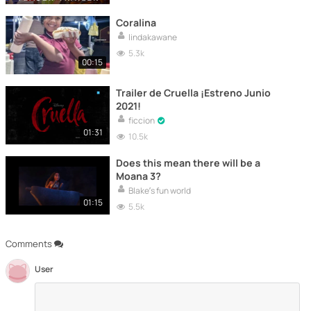
Coralina
lindakawane
5.3k
00:15
Trailer de Cruella ¡Estreno Junio
2021!
ficcion
01:31
10.5k
Does this mean there will be a
Moana 3?
Blake’s fun world
01:15
5.5k
Comments
User