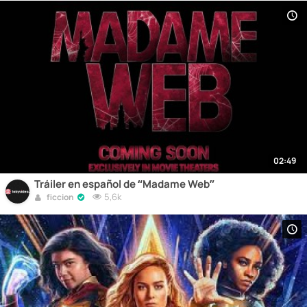
02:49
Tráiler en español de “Madame Web”
5,6k
ficcion