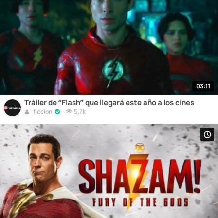
03:11
Tráiler de “Flash” que llegará este año a los cines
5,7k
ficcion