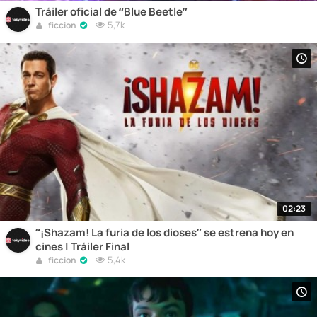
Tráiler oficial de “Blue Beetle”
5,7k
ficcion
02:23
“¡Shazam! La furia de los dioses” se estrena hoy en
cines | Tráiler Final
5,4k
ficcion