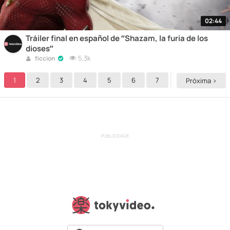
02:44
Tráiler final en español de “Shazam, la furia de los
dioses”
5,3k
ficcion
1
2
3
4
5
6
7
8
9
Próxima >
PUBLICIDADE