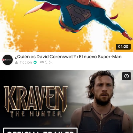
04:20
¿Quién es David Corenswet? : El nuevo Super-Man
5,3k
ficcion