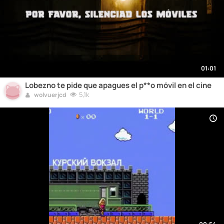
01:01
Lobezno te pide que apagues el p**o móvil en el cine
5,1k
wolvuerjcd