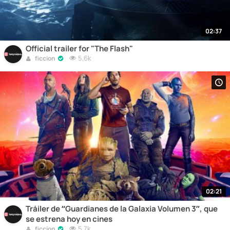
02:37
Official trailer for "The Flash"
5,6k
ficcion
02:21
Tráiler de “Guardianes de la Galaxia Volumen 3”, que
se estrena hoy en cines
5,7k
ficcion