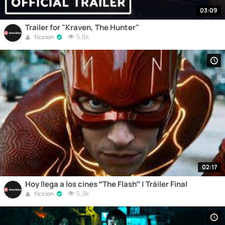
03:09
Trailer for "Kraven, The Hunter"
5,8k
ficcion
02:17
Hoy llega a los cines “The Flash” | Tráiler Final
5,9k
ficcion