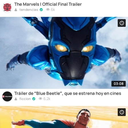
The Marvels | Official Final Trailer
6k
tendencias
03:08
Tráiler de “Blue Beetle”, que se estrena hoy en cines
6,2k
ficcion