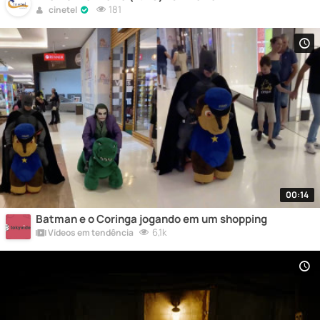
181
cinetel
00:14
Batman e o Coringa jogando em um shopping
6,1k
Vídeos em tendência