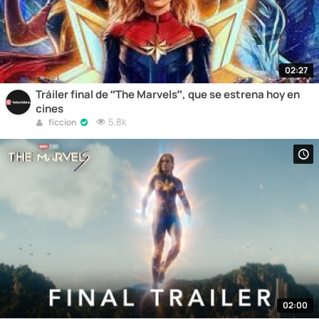
02:27
Tráiler final de “The Marvels”, que se estrena hoy en
cines
5,8k
ficcion
02:00