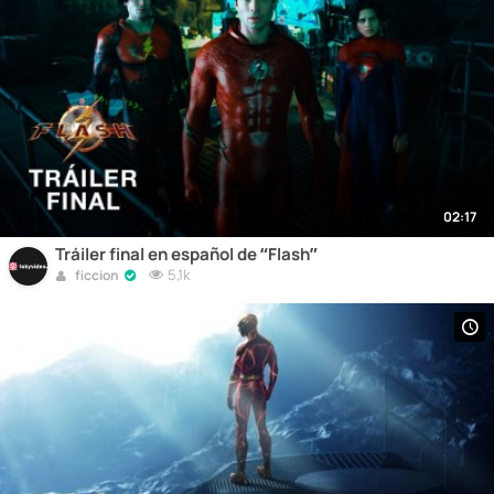
02:17
Tráiler final en español de “Flash”
5,1k
ficcion