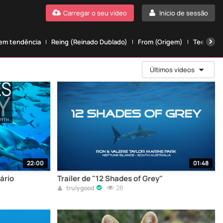
Carregar o seu vídeo
Início de sessão
 em tendência
Reing (Reinado Dublado)
From (Origem)
Teen wolf
Últimos vídeos
22:00
01:48
ário
Trailer de "12 Shades of Grey"
28
trulygood