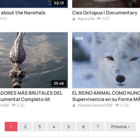
02:13
about the Narwhals
Cíes Octopus | Documentary
584
605
Aqua Life
25:46
DORES MÁS BRUTALES DEL
EL REINO ANIMAL COMO NUNCA
cumental Completo 4K
Supervivencia en su Forma 
5,2k
5,9k
l 360
Planeta Animal 360
1
2
3
4
5
6
7
Próxima >