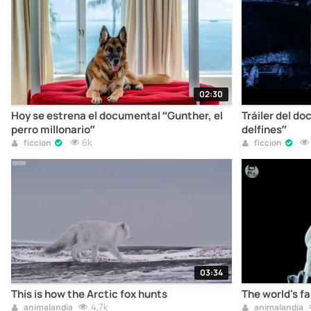
02:30
Hoy se estrena el documental “Gunther, el
Tráiler del do
perro millonario”
delfines”
6k
ficcion
ficcion
03:34
This is how the Arctic fox hunts
The world's f
4,7k
animalandia
animalandia