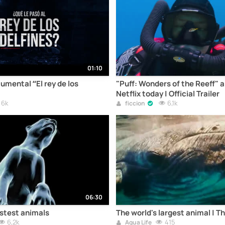
01:10
cumental “El rey de los
"Puff: Wonders of the Reeff" a
Netflix today | Official Trailer
6k
6,1k
ficcion
06:30
astest animals
The world's largest animal | T
6,2k
415
Aqua Life