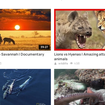
39:27
the Savannah | Documentary
Lions vs Hyenas | Amazing atta
animals
3
498
wildlife