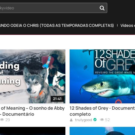
okyvideo
NDO ODEIA O CHRIS (TODAS AS TEMPORADAS COMPLETAS)
Vídeos
21:41
e of Meaning – O sonho de Abby
12 Shades of Grey - Document
– Documentário
completo
29
52
trulygood