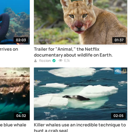
02:03
01:37
rrives on
Trailer for "Animal," the Netflix
documentary about wildlife on Earth.
6,1k
ficcion
04:32
02:05
he blue whale
Killer whales use an incredible technique to
hunt a crab seal