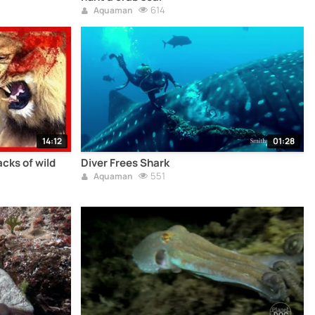
614
Aquaman
14:12
01:28
cks of wild
Diver Frees Shark
551
Aquaman