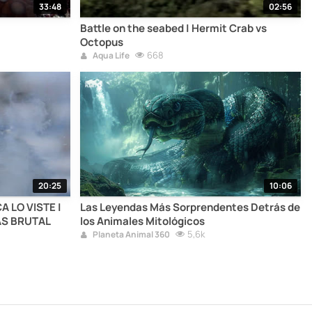
33:48
02:56
Battle on the seabed | Hermit Crab vs
Octopus
668
Aqua Life
20:25
10:06
 LO VISTE |
Las Leyendas Más Sorprendentes Detrás de
MÁS BRUTAL
los Animales Mitológicos
5,6k
Planeta Animal 360