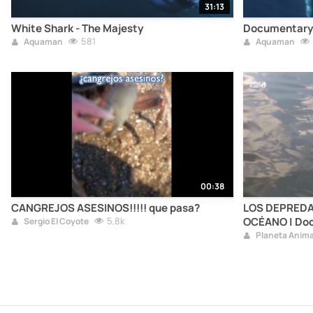
31:13
White Shark - The Majesty
Documentary 
581
Aquaman
Aquaman
00:38
CANGREJOS ASESINOS!!!!! que pasa?
LOS DEPREDA
5,8k
OCÉANO | Do
Sergio El Coyote
Planeta Anima