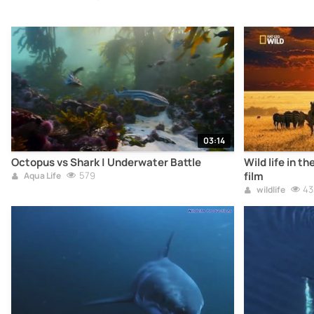
03:14
Octopus vs Shark | Underwater Battle
Wild life in 
579
film
Aqua Life
43
wildlife