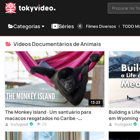
Procurar no T
Categorias
Séries
Filmes Diversos
TODO MU
Vídeos Documentários de Animais
13:23
The Monkey Island · Um santuário para
Building a Lif
macacos resgatados no Caribe -
em Wyoming 
Documentário
29
trulygood
trulygood