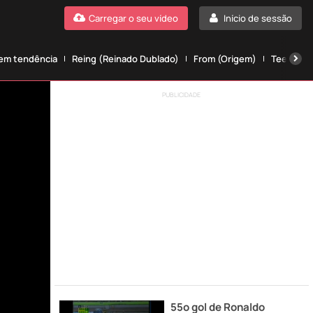
Carregar o seu vídeo
Início de sessão
 em tendência
Reing (Reinado Dublado)
From (Origem)
Teen wolf
PUBLICIDADE
55º gol de Ronaldo