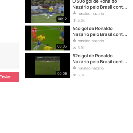
O 50º gol de Ronaldo
Nazário pelo Brasil contra
o Uruguai
ronaldo-nazario
00:12
5,6k
44º gol de Ronaldo
Nazário pelo Brasil contra
a Turquia
ronaldo-nazario
00:05
5,9k
62º gol de Ronaldo
Nazário pelo Brasil contra
o Lucerna
ronaldo-nazario
00:06
5,9k