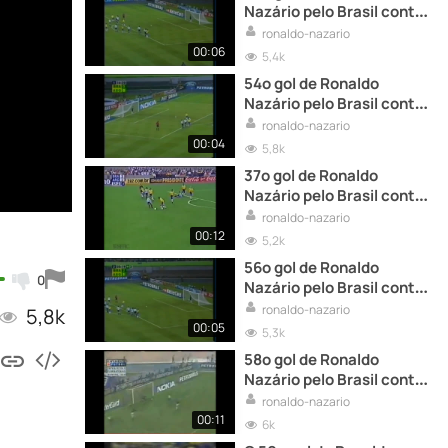
Nazário pelo Brasil contra
a Argentina
ronaldo-nazario
00:06
5,4k
54º gol de Ronaldo
Nazário pelo Brasil contra
a Argentina
ronaldo-nazario
00:04
5,8k
37º gol de Ronaldo
Nazário pelo Brasil contra
a Argentina
ronaldo-nazario
00:12
5,2k
56º gol de Ronaldo
0
Nazário pelo Brasil contra
a Argentina
ronaldo-nazario
5,8k
00:05
5,3k
58º gol de Ronaldo
Nazário pelo Brasil contra
a Venezuela
ronaldo-nazario
00:11
6k