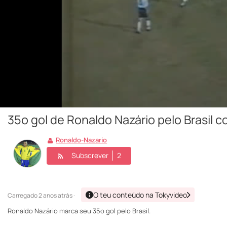
35º gol de Ronaldo Nazário pelo Brasil c
Ronaldo-Nazario
Subscrever
2
O teu conteúdo na Tokyvideo
Carregado
2 anos atrás ·
Ronaldo Nazário marca seu 35º gol pelo Brasil.