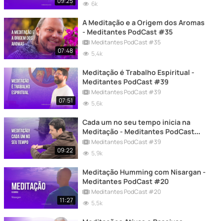
09:25
6k
A Meditação e a Origem dos Aromas
- Meditantes PodCast #35
Meditantes PodCast #35
07:48
5,4k
Meditação é Trabalho Espiritual -
Meditantes PodCast #39
Meditantes PodCast #39
07:51
5,6k
Cada um no seu tempo inicia na
Meditação - Meditantes PodCast
#39
Meditantes PodCast #39
09:22
5,9k
Meditação Humming com Nisargan -
Meditantes PodCast #20
Meditantes PodCast #20
11:27
5,5k