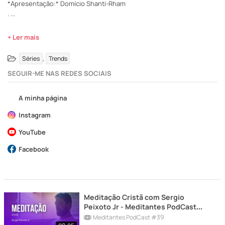
*Apresentação:* Domício Shanti-Rham
.
...
+ Ler mais
,
Séries
Trends
SEGUIR-ME NAS REDES SOCIAIS
A minha página
Instagram
YouTube
Facebook
Meditação Cristã com Sergio
Peixoto Jr - Meditantes PodCast
#39
Meditantes PodCast #39