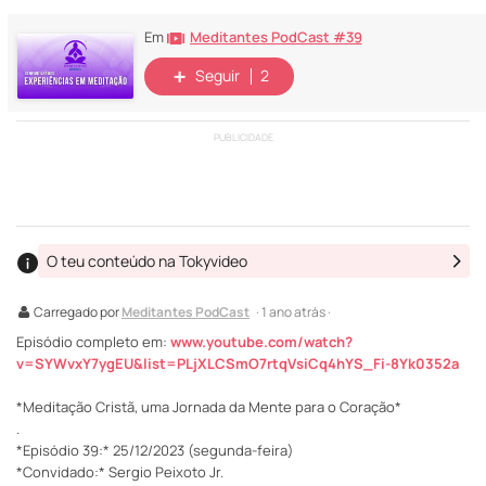
Meditantes PodCast #39
Em
Seguir
2
PUBLICIDADE
O teu conteúdo na Tokyvideo
Carregado por
Meditantes PodCast
· 1 ano atrás ·
Episódio completo em:
www.youtube.com/watch?
v=SYWvxY7ygEU&list=PLjXLCSmO7rtqVsiCq4hYS_Fi-8Yk0352a
*Meditação Cristã, uma Jornada da Mente para o Coração*
.
*Episódio 39:* 25/12/2023 (segunda-feira)
*Convidado:* Sergio Peixoto Jr.