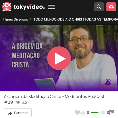
Filmes Diversos
TODO MUNDO ODEIA O CHRIS (TODAS AS TEMPOR
Play
Video
A Origem da Meditação Cristã - Meditantes PodCast
#39
5,2k
0
0
Partilhar