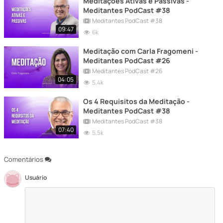
Meditações Ativas e Passivas -
Meditantes PodCast #38
Meditantes PodCast #38
09:47
6k
Meditação com Carla Fragomeni -
Meditantes PodCast #26
Meditantes PodCast #26
04:05
5,4k
Os 4 Requisitos da Meditação -
Meditantes PodCast #38
Meditantes PodCast #38
07:40
5,5k
Comentários
Usuário