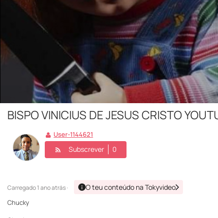
BISPO VINICIUS DE JESUS CRISTO YOUT
User-1144621
Subscrever
0
O teu conteúdo na Tokyvideo
Carregado
1 ano atrás ·
Chucky