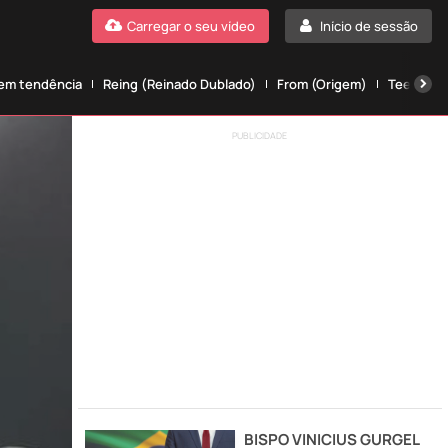
Carregar o seu vídeo
Início de sessão
 em tendência
Reing (Reinado Dublado)
From (Origem)
Teen wolf
PUBLICIDADE
BISPO VINICIUS GURGEL