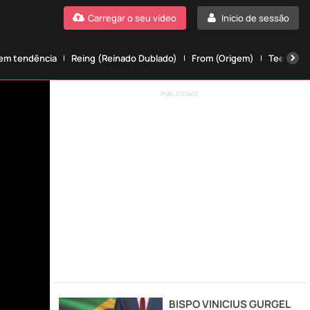
Carregar o seu vídeo
Início de sessão
 em tendência
Reing (Reinado Dublado)
From (Origem)
Teen wolf
PUBLICIDADE
BISPO VINICIUS GURGEL