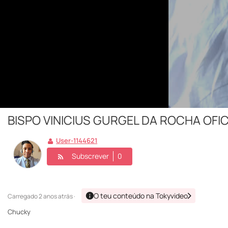
BISPO VINICIUS GURGEL DA ROCHA OFIC
User-1144621
Subscrever
0
O teu conteúdo na Tokyvideo
Carregado
2 anos atrás ·
Chucky