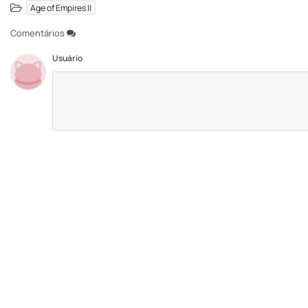
Age of Empires II
Comentários
Usuário