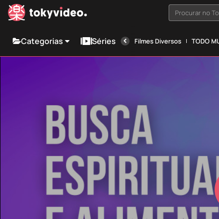
Procurar no T
Categorias
Séries
Filmes Diversos
TODO MU