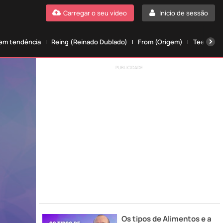
Carregar o seu vídeo
Início de sessão
 em tendência
Reing (Reinado Dublado)
From (Origem)
Teen wolf
PUBLICIDADE
Os tipos de Alimentos e a