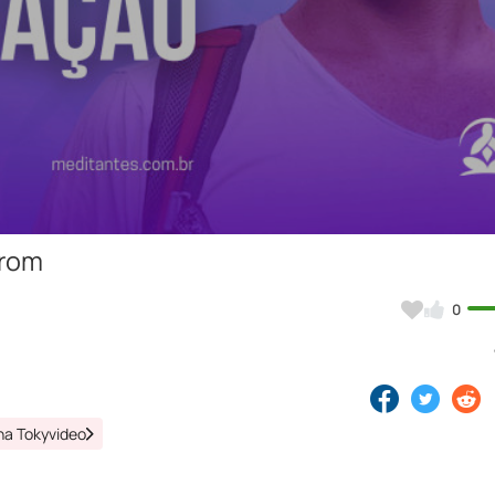
Video
erom
0
na Tokyvideo