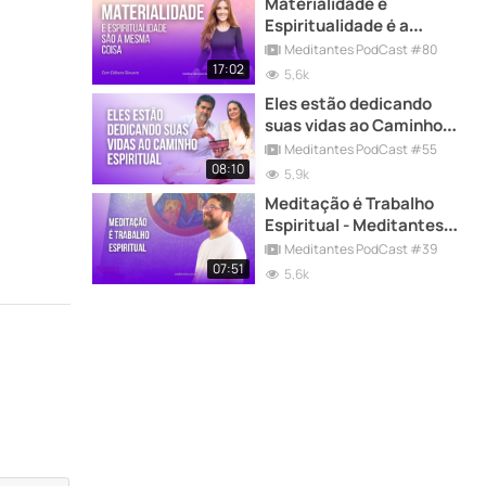
Materialidade e
Espiritualidade é a
mesma coisa
Meditantes PodCast #80
17:02
5,6k
Eles estão dedicando
suas vidas ao Caminho
Espiritual
Meditantes PodCast #55
08:10
5,9k
Meditação é Trabalho
Espiritual - Meditantes
PodCast #39
Meditantes PodCast #39
07:51
5,6k