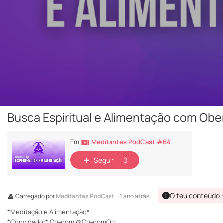
Busca Espiritual e Alimentação com Ob
Meditantes PodCast #64
Em
Seguir
0
O teu conteúdo 
Carregado por
Meditantes PodCast
· 1 ano atrás ·
*Meditação e Alimentação*
*Convidado:* Oberom @OberomOm