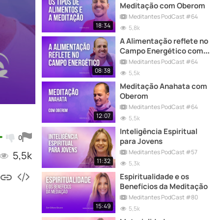
Meditação com Oberom
Meditantes PodCast #64
18:34
5,8k
A Alimentação reflete no
Campo Energético com
Oberom
Meditantes PodCast #64
08:38
5,5k
Meditação Anahata com
Oberom
Meditantes PodCast #64
12:07
5,5k
Inteligência Espiritual
0
para Jovens
Meditantes PodCast #57
5,5k
11:32
5,3k
Espiritualidade e os
Benefícios da Meditação
Meditantes PodCast #80
15:49
5,5k