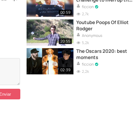
quarantine
ficcion
00:59
2,7k
Youtube Poops Of Elliot
Rodger
Anonymous
20:55
5,2k
The Oscars 2020: best
moments
ficcion
02:39
2,2k