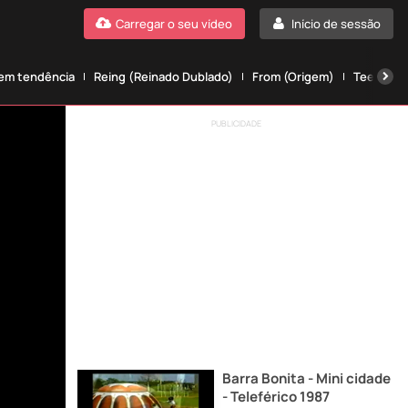
Carregar o seu vídeo
Início de sessão
 em tendência
Reing (Reinado Dublado)
From (Origem)
Teen wolf
PUBLICIDADE
Barra Bonita - Mini cidade
- Teleférico 1987