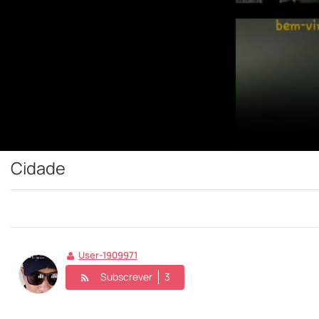
Cidade
User-1909971
Subscrever
3