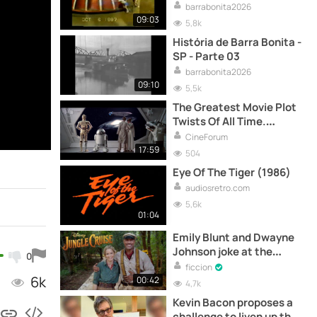
barrabonita2026
09:03
5,8k
História de Barra Bonita -
SP - Parte 03
barrabonita2026
09:10
5,5k
The Greatest Movie Plot
Twists Of All Time.
SPOILERS!!!!
CineForum
17:59
504
Eye Of The Tiger (1986)
audiosretro.com
5,6k
01:04
Emily Blunt and Dwayne
Johnson joke at the
0
'Jungle Cruise'
ficcion
6k
presentation
00:42
4,7k
Kevin Bacon proposes a
challenge to liven up the