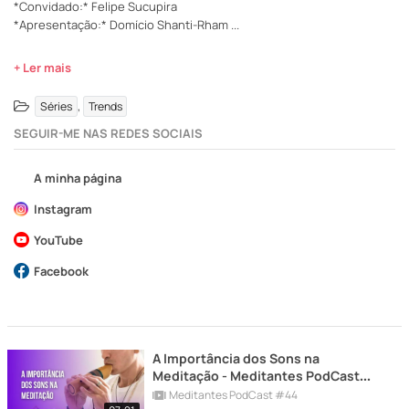
*Convidado:* Felipe Sucupira
*Apresentação:* Domício Shanti-Rham
...
+ Ler mais
,
Séries
Trends
SEGUIR-ME NAS REDES SOCIAIS
A minha página
Instagram
YouTube
Facebook
A Importância dos Sons na
Meditação - Meditantes PodCast
#44
Meditantes PodCast #44