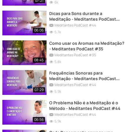
07:21
6k
Dicas para Sons durante a
Meditação - Meditantes PodCast
#44
Meditantes PodCast #44
06:06
5,7k
Como usar os Aromas na Meditação?
- Meditantes PodCast #35
Meditantes PodCast #35
08:45
5,8k
Frequências Sonoras para
Meditação - Meditantes PodCast
#44
Meditantes PodCast #44
07:29
5,9k
O Problema Não é a Meditação é o
Método - Meditantes PodCast #44
Meditantes PodCast #44
06:56
5,9k