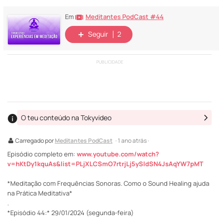
Meditantes PodCast #44
Em
Seguir
2
PUBLICIDADE
O teu conteúdo na Tokyvideo
Carregado por
Meditantes PodCast
· 1 ano atrás ·
Episódio completo em:
www.youtube.com/watch?
v=hKtDy1kquAs&list=PLjXLCSmO7rtrjLj5ySldSN4JsAqYW7pMT
*Meditação com Frequências Sonoras. Como o Sound Healing ajuda
na Prática Meditativa*
.
*Episódio 44:* 29/01/2024 (segunda-feira)