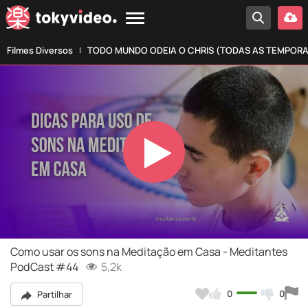
Filmes Diversos
TODO MUNDO ODEIA O CHRIS (TODAS AS TEMPOR
Play
Video
Como usar os sons na Meditação em Casa - Meditantes
PodCast #44
5,2k
0
0
Partilhar