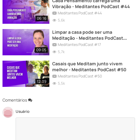
Cada Pensamento carrega uma
Vibração - Meditantes PodCast #44
Meditantes PodCast #44
06:16
5,6k
Limpar a casa pode ser uma
Meditação - Meditantes PodCast
#17
Meditantes PodCast #17
09:05
5,7k
Casais que Meditam junto vivem
melhor - Meditantes PodCast #50
Meditantes PodCast #50
12:39
5,5k
Comentários
Usuário