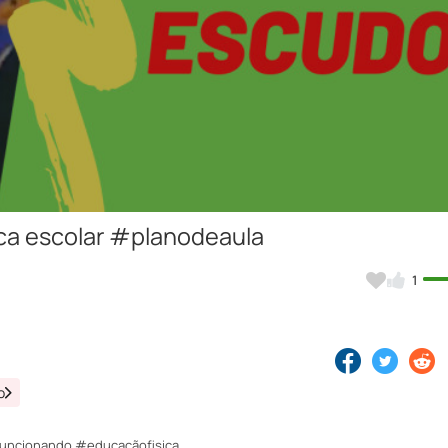
Video
ica escolar #planodeaula
1
o
l funcionando #educaçãofisica