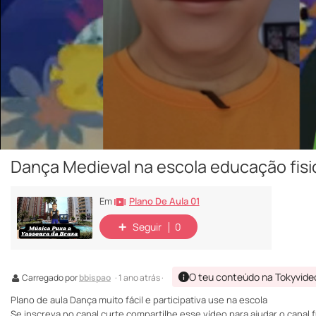
Dança Medieval na escola educação fis
Plano De Aula 01
Em
Seguir
0
O teu conteúdo na Tokyvide
Carregado por
bbispao
· 1 ano atrás ·
Plano de aula Dança muito fácil e participativa use na escola
Se inscreva no canal curte compartilhe esse vídeo para ajudar o cana