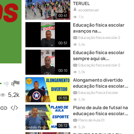
TERUEL
ecodeteruel
00:41
7,1k
Educação física escolar
avanços na
escola#educação
Educação fisica escolar 2
00:51
5,6k
Educação física escolar
sempre aqui ok
#educacao
Educação fisica escolar 2
00:10
5,9k
Alongamento divertido
0
educação física escolar
#planodeaula
Educação Física Escolar
5,2k
01:55
5,9k
Plano de aula de futsal na
educaçao física escolar
#planodeaula
Plano de Aula 01
06:12
5,2k