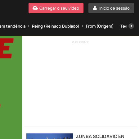
Carregar o seu vídeo
Início de sessão
 em tendência
Reing (Reinado Dublado)
From (Origem)
Teen wolf
PUBLICIDADE
ZUNBA SOLIDARIO EN