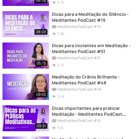
06:06
5,7k
Dicas para a Meditação do Silêncio -
Meditantes PodCast #19
Meditantes PodCast #19
08:03
5,8k
Dicas para iniciantes em Meditação -
Meditantes PodCast #51
Meditantes PodCast #51
05:15
5,7k
Meditação do Crânio Brilhante -
Meditantes PodCast #48
Meditantes PodCast #48
09:55
5,4k
Dicas importantes para praticar
Meditação - Meditantes PodCast
#16
Meditantes PodCast #16
09:31
5,1k