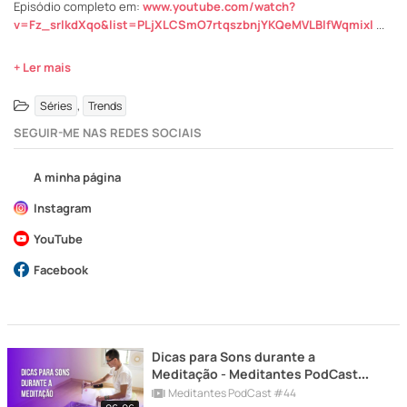
Episódio completo em:
www.youtube.com/watch?
v=Fz_srlkdXqo&list=PLjXLCSmO7rtqszbnjYKQeMVLBlfWqmixl
...
+ Ler mais
,
Séries
Trends
SEGUIR-ME NAS REDES SOCIAIS
A minha página
Instagram
YouTube
Facebook
Dicas para Sons durante a
Meditação - Meditantes PodCast
#44
Meditantes PodCast #44