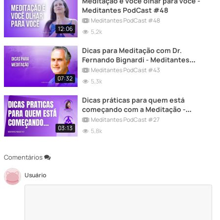
Meditação é você olhar para você -
Meditantes PodCast #48
Meditantes PodCast #48
12:06
5,2k
Dicas para Meditação com Dr.
Fernando Bignardi - Meditantes
PodCast #43
Meditantes PodCast #43
07:32
5,3k
Dicas práticas para quem está
começando com a Meditação -
Meditantes PodCast #27
Meditantes PodCast #27
03:13
5,8k
Comentários
Usuário