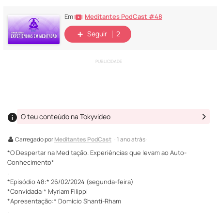
Meditantes PodCast #48
Em
Seguir
2
PUBLICIDADE
O teu conteúdo na Tokyvideo
Carregado por
Meditantes PodCast
· 1 ano atrás ·
*O Despertar na Meditação. Experiências que levam ao Auto-
Conhecimento*
.
*Episódio 48:* 26/02/2024 (segunda-feira)
*Convidada:* Myriam Filippi
*Apresentação:* Domício Shanti-Rham
.