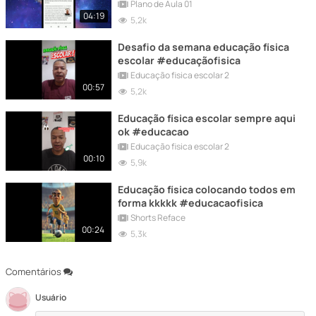
Plano de Aula 01
04:19
5,2k
Desafio da semana educação física
escolar #educaçãofisica
Educação fisica escolar 2
00:57
5,2k
Educação física escolar sempre aqui
ok #educacao
Educação fisica escolar 2
00:10
5,9k
Educação física colocando todos em
forma kkkkk #educacaofisica
Shorts Reface
00:24
5,3k
Comentários
Usuário