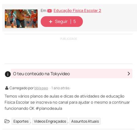
Educação Fisica Escolar 2
Em
Seguir
5
PUBLICIDADE
O teu conteúdo na Tokyvideo
Carregado por
bbispao
· 1 ano atrás ·
Temos vários planos de aulas e dicas de atividades de educação
Física Escolar se inscreva no canal para ajudar o mesmo a continuar
funcionando OK #planodeaula
,
,
Esportes
Vídeos Engraçados
Assuntos Atuais