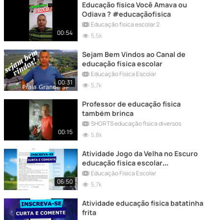
Educação física Você Amava ou
Odiava ? #educaçãofisica
Educação fisica escolar 2
00:54
5,5k
Sejam Bem Vindos ao Canal de
educação fisica escolar
Educação Física Escolar
00:31
5,7k
Professor de educação física
também brinca
SHORTS educação física diversos
00:15
5,8k
Atividade Jogo da Velha no Escuro
educação fisica escolar
#planodeaula
Educação Física Escolar
06:50
5,7k
Atividade educação física batatinha
frita