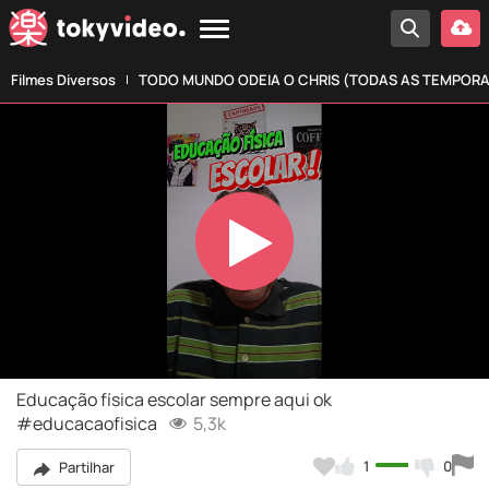
Filmes Diversos
TODO MUNDO ODEIA O CHRIS (TODAS AS TEMPOR
Play
Video
Educação física escolar sempre aqui ok
#educacaofisica
5,3k
1
0
Partilhar