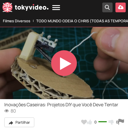
Filmes Diversos
TODO MUNDO ODEIA O CHRIS (TODAS AS TEMPOR
Play
Video
Inovações Caseiras: Projetos DIY que Você Deve Tentar
80
0
0
Partilhar