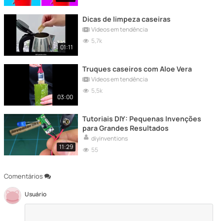
Dicas de limpeza caseiras
Vídeos em tendência
5,7k
01:11
Truques caseiros com Aloe Vera
Vídeos em tendência
5,5k
03:00
Tutoriais DIY: Pequenas Invenções
para Grandes Resultados
diyinventions
11:29
55
Comentários
Usuário