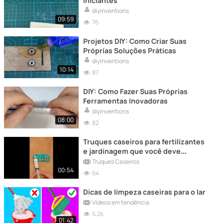
Iniciantes
diyinventions
09:59
76
Projetos DIY: Como Criar Suas
Próprias Soluções Práticas
diyinventions
10:14
87
DIY: Como Fazer Suas Próprias
Ferramentas Inovadoras
diyinventions
08:00
82
Truques caseiros para fertilizantes
e jardinagem que você deve
experimentar
Truques Caseiros
00:54
64
Dicas de limpeza caseiras para o lar
Vídeos em tendência
5,2k
01:42