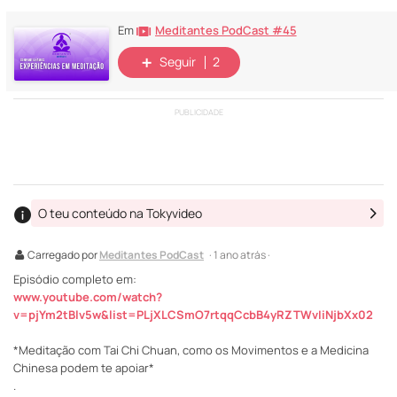
Meditantes PodCast #45
Em
Seguir
2
PUBLICIDADE
O teu conteúdo na Tokyvideo
Carregado por
Meditantes PodCast
· 1 ano atrás ·
Episódio completo em:
www.youtube.com/watch?
v=pjYm2tBlv5w&list=PLjXLCSmO7rtqqCcbB4yRZTWvIiNjbXx02
*Meditação com Tai Chi Chuan, como os Movimentos e a Medicina
Chinesa podem te apoiar*
.