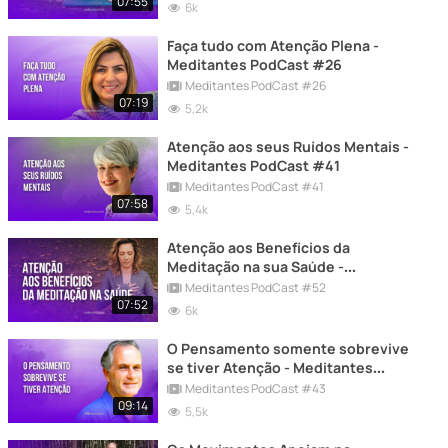
07:55
6k
Faça tudo com Atenção Plena -
Meditantes PodCast #26
Meditantes PodCast #26
07:19
5,2k
Atenção aos seus Ruídos Mentais -
Meditantes PodCast #41
Meditantes PodCast #41
07:58
5,4k
Atenção aos Benefícios da
Meditação na sua Saúde -
Meditantes PodCast #52
Meditantes PodCast #52
07:52
6k
O Pensamento somente sobrevive
se tiver Atenção - Meditantes
PodCast #43
Meditantes PodCast #43
09:14
5,5k