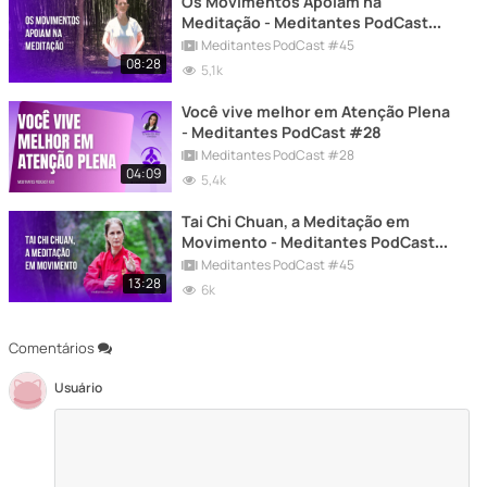
Os Movimentos Apoiam na
Meditação - Meditantes PodCast
#45
Meditantes PodCast #45
08:28
5,1k
Você vive melhor em Atenção Plena
- Meditantes PodCast #28
Meditantes PodCast #28
04:09
5,4k
Tai Chi Chuan, a Meditação em
Movimento - Meditantes PodCast
#45
Meditantes PodCast #45
13:28
6k
Comentários
Usuário