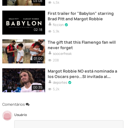
03:08
4,5k
First trailer for "Babylon" starring
Brad Pitt and Margot Robbie
ficcion
02:18
5,9k
The gift that this Flamengo fan will
never forget
soocerfreak
01:00
208
Margot Robbie NO está nominada a
los Oscars pero...SI invitada al
Australian Open de Tenis
deportes
00:35
5,2k
Comentários
Usuário