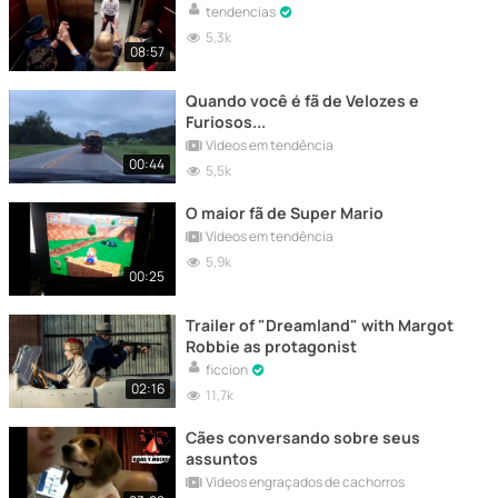
tendencias
5,3k
08:57
Quando você é fã de Velozes e
Furiosos...
Vídeos em tendência
00:44
5,5k
O maior fã de Super Mario
Vídeos em tendência
5,9k
00:25
Trailer of "Dreamland" with Margot
Robbie as protagonist
ficcion
02:16
11,7k
Cães conversando sobre seus
assuntos
Vídeos engraçados de cachorros