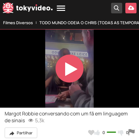
Filmes Diversos
TODO MUNDO ODEIA O CHRIS (TODAS AS TEMPOR
Play
Video
Margot Robbie conversando com um fã em linguagem
de sinais
5,3k
0
0
Partilhar