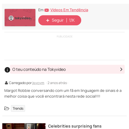
Vídeos Em Tendência
Em
Seguir
1,1K
PUBLICIDADE
O teu conteúdo na Tokyvideo
Carregado por
jsycym
· 2 anos atrás ·
Margot Robbie conversando com um fã em linguagem de sinais é a
melhor coisa que você encontrará nesta rede social!!!!
Trends
Celebrities surprising fans