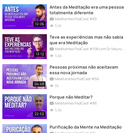
Antes da Meditação era uma pessoa
totalmente diferente
Meditantes PodCast #83
12:06
5,6k
Teve as experiências mas não sabia
que era Meditação
Meditantes PodCast #108 com Dr. Mauro Press Maksuri
13:12
5,6k
Pessoas próximas não aceitavam
essa nova jornada
Meditanetes PodCast #56
04:49
6k
Porque não Meditar?
Meditantes PodCast #86
5,6k
22:53
Purificação da Mente na Meditação