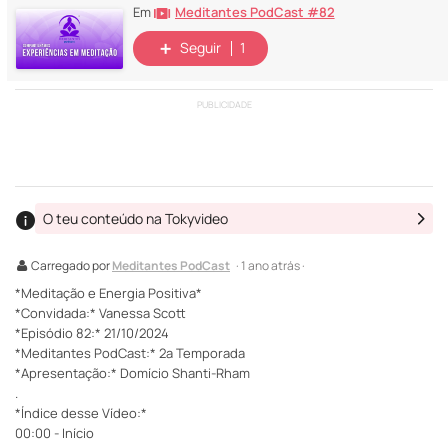
Meditantes PodCast #82
Em
Seguir
1
PUBLICIDADE
O teu conteúdo na Tokyvideo
Carregado por
Meditantes PodCast
· 1 ano atrás ·
*Meditação e Energia Positiva*
*Convidada:* Vanessa Scott
*Episódio 82:* 21/10/2024
*Meditantes PodCast:* 2ª Temporada
*Apresentação:* Domício Shanti-Rham
.
*Índice desse Vídeo:*
00:00 - Início