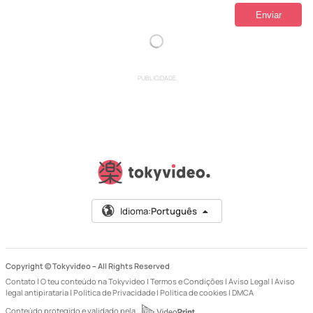
PUBLICIDADE
Idioma:
Português
Copyright © Tokyvideo –
All Rights Reserved
Contato
|
O teu conteúdo na Tokyvideo
|
Termos e Condições
|
Aviso Legal
|
Aviso
legal antipirataria
|
Política de Privacidade
|
Política de cookies
|
DMCA
Conteúdo protegido e validado pela