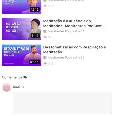
Meditantes PodCast #74
5,5k
12:15
Meditação é a Ausência do
Meditador - Meditantes PodCast
#34
Meditantes PodCast #34
11:17
6k
Dessomatização com Respiração e
Meditação
Meditantes PodCast #83
08:55
5,6k
Comentários
Usuário