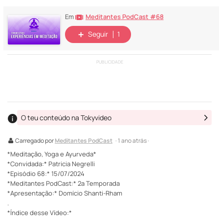
Meditantes PodCast #68
Em
Seguir
1
PUBLICIDADE
O teu conteúdo na Tokyvideo
Carregado por
Meditantes PodCast
· 1 ano atrás ·
*Meditação, Yoga e Ayurveda*
*Convidada:* Patricia Negrelli
*Episódio 68:* 15/07/2024
*Meditantes PodCast:* 2ª Temporada
*Apresentação:* Domício Shanti-Rham
.
*Índice desse Vídeo:*