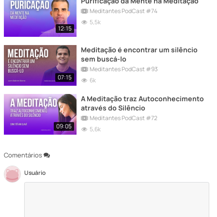
Purificação da Mente na Meditação
Meditantes PodCast #74
5,5k
12:15
Meditação é encontrar um silêncio
sem buscá-lo
Meditantes PodCast #93
07:15
6k
A Meditação traz Autoconhecimento
através do Silêncio
Meditantes PodCast #72
09:05
5,6k
Comentários
Usuário