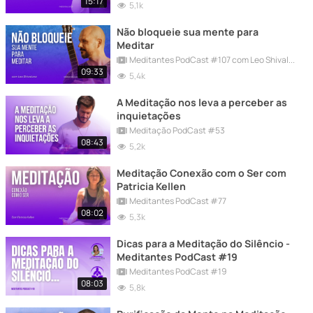
15:17
5,1k
Não bloqueie sua mente para
Meditar
Meditantes PodCast #107 com Leo Shivaluna
09:33
5,4k
A Meditação nos leva a perceber as
inquietações
Meditação PodCast #53
08:43
5,2k
Meditação Conexão com o Ser com
Patricia Kellen
Meditantes PodCast #77
08:02
5,3k
Dicas para a Meditação do Silêncio -
Meditantes PodCast #19
Meditantes PodCast #19
08:03
5,8k