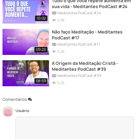
Tudo o que você repete aumenta em
sua vida - Meditantes PodCast #24
Meditantes PodCast #24
10:02
5,9k
Não faço Meditação - Meditantes
PodCast #17
Meditantes PodCast #17
09:23
5,2k
A Origem da Meditação Cristã -
Meditantes PodCast #39
Meditantes PodCast #39
08:59
5,2k
Comentários
Usuário