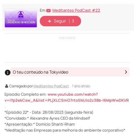
Meditantes PodCast #22
Em
Seguir
3
PUBLICIDADE
O teu conteúdo na Tokyvideo
Carregado por
Meditantes PodCast
· 1 ano atrás ·
Episódio Completo em:
www.youtube.com/watch?
v=iYp2ekCsw_A&list=PLjXLCSmO7rto5MJlo2z3Bb-l6MpWwDKVR
.
*Episódio 22* - Data: 28/08/2023 (segunda-feira)
*Convidado:* Alexandre Ayres CEO da Mindself
*Apresentação:* Domício Shanti-Rham
*Meditação nas Empresas para melhoria do ambiente corporativo*