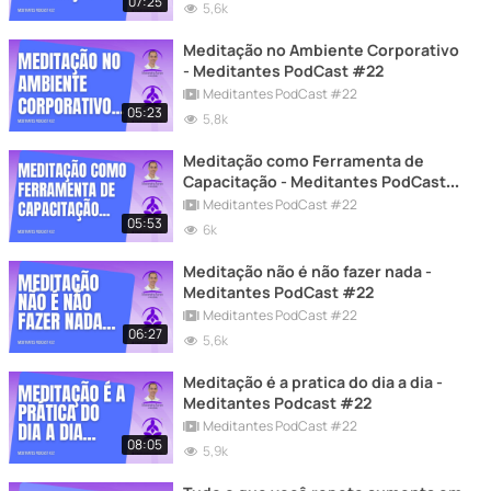
#22
07:25
5,6k
Meditação no Ambiente Corporativo
- Meditantes PodCast #22
Meditantes PodCast #22
05:23
5,8k
Meditação como Ferramenta de
Capacitação - Meditantes PodCast
#22
Meditantes PodCast #22
05:53
6k
Meditação não é não fazer nada -
Meditantes PodCast #22
Meditantes PodCast #22
06:27
5,6k
Meditação é a pratica do dia a dia -
Meditantes Podcast #22
Meditantes PodCast #22
08:05
5,9k