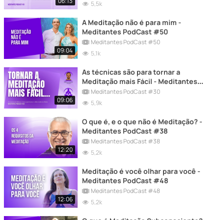
06:13
5,5k
A Meditação não é para mim -
Meditantes PodCast #50
Meditantes PodCast #50
09:04
5,1k
As técnicas são para tornar a
Meditação mais Fácil - Meditantes
PodCast #30
Meditantes PodCast #30
09:06
5,9k
O que é, e o que não é Meditação? -
Meditantes PodCast #38
Meditantes PodCast #38
12:20
5,2k
Meditação é você olhar para você -
Meditantes PodCast #48
Meditantes PodCast #48
12:06
5,2k