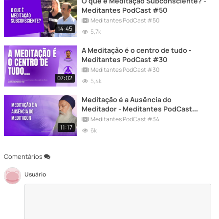
O que é Meditação Subconsciente? -
Meditantes PodCast #50
Meditantes PodCast #50
14:45
5,7k
A Meditação é o centro de tudo -
Meditantes PodCast #30
Meditantes PodCast #30
07:02
5,4k
Meditação é a Ausência do
Meditador - Meditantes PodCast
#34
Meditantes PodCast #34
11:17
6k
Comentários
Usuário