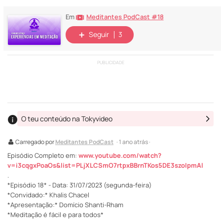
Meditantes PodCast #18
Em
Seguir
3
PUBLICIDADE
O teu conteúdo na Tokyvideo
Carregado por
Meditantes PodCast
· 1 ano atrás ·
Episódio Completo em:
www.youtube.com/watch?
v=i3cqgxPoaOs&list=PLjXLCSmO7rtpxBBrnTKos5DE3szoIpmAl
.
*Episódio 18* - Data: 31/07/2023 (segunda-feira)
*Convidado:* Khalis Chacel
*Apresentação:* Domício Shanti-Rham
*Meditação é fácil e para todos*