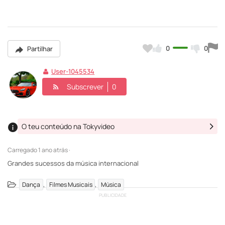
0
0
Partilhar
User-1045534
Subscrever
0
O teu conteúdo na Tokyvideo
Carregado
1 ano atrás ·
Grandes sucessos da música internacional
,
,
Dança
Filmes Musicais
Música
PUBLICIDADE