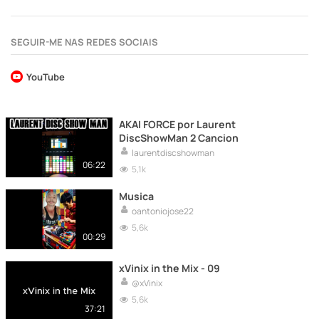
SEGUIR-ME NAS REDES SOCIAIS
YouTube
AKAI FORCE por Laurent
DiscShowMan 2 Cancion
laurentdiscshowman
06:22
5,1k
Musica
oantoniojose22
5,6k
00:29
xVinix in the Mix - 09
@xVinix
5,6k
37:21