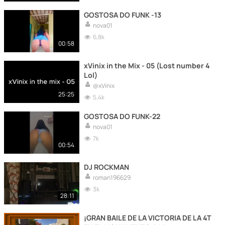
GOSTOSA DO FUNK -13
nova01
6,8k
00:58
xVinix in the Mix - 05 (Lost number 4
Lol)
@xVinix
25:25
5,4k
GOSTOSA DO FUNK-22
nova01
7k
00:54
DJ ROCKMAN
roman196629
3k
28:11
¡GRAN BAILE DE LA VICTORIA DE LA 4T