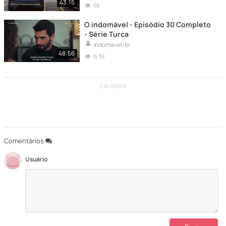
43:15
6k
O indomável - Episódio 30 Completo
- Série Turca
indomavel-br
48:56
6,3k
PUBLICIDADE
Comentários
Usuário