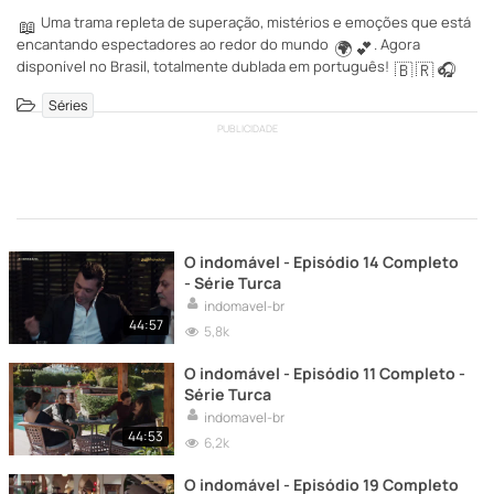
Uma trama repleta de superação, mistérios e emoções que está
📖
encantando espectadores ao redor do mundo
. Agora
🌍
💕
disponível no Brasil, totalmente dublada em português!
🇧
🇷
🎧
...
+
Séries
L
PUBLICIDADE
e
r
m
ai
O indomável - Episódio 14 Completo
s
- Série Turca
indomavel-br
44:57
5,8k
O indomável - Episódio 11 Completo -
Série Turca
indomavel-br
44:53
6,2k
O indomável - Episódio 19 Completo