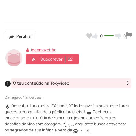
0
0
Partilhar
Indomavel-Br
Subscrever
52
O teu conteúdo na Tokyvideo
Carregado
1 ano atrás ·
Descubra tudo sobre *Yabani*, "O Indomável", a nova série turca
🌟
que está conquistando o público brasileiro!
Conheça a
❤️
emocionante trajetória de Yaman, um jovem que enfrenta os
desafios da vida com coragem
, enquanto busca desvendar
💪
✨
os segredos de sua infância perdida
.
🕵️
♂️
🌌