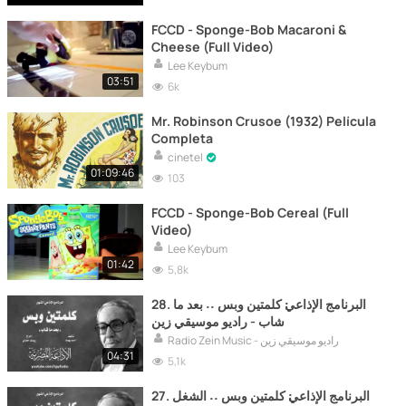
FCCD - Sponge-Bob Macaroni &
Cheese (Full Video)
Lee Keybum
03:51
6k
Mr. Robinson Crusoe (1932) Película
Completa
cinetel
01:09:46
103
FCCD - Sponge-Bob Cereal (Full
Video)
Lee Keybum
01:42
5,8k
28. البرنامج الإذاعي׃ كلمتين وبس ˖˖ بعد ما
شاب - راديو موسيقي زين
Radio Zein Music - راديو موسيقي زين
04:31
5,1k
27. البرنامج الإذاعي׃ كلمتين وبس ˖˖ الشغل