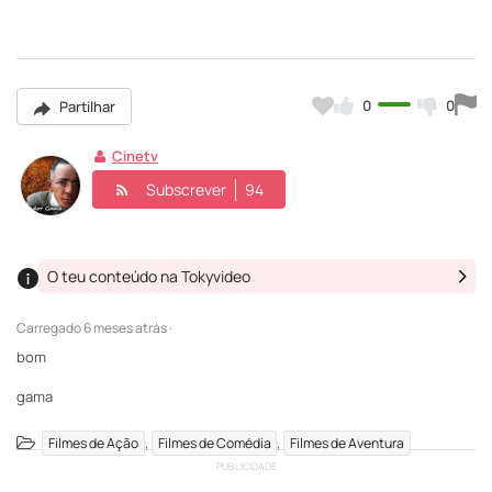
0
0
Partilhar
Cinetv
Subscrever
94
O teu conteúdo na Tokyvideo
Carregado
6 meses atrás ·
bom
gama
,
,
Filmes de Ação
Filmes de Comédia
Filmes de Aventura
PUBLICIDADE