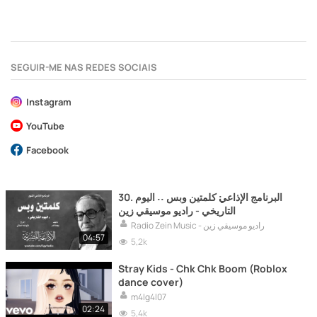
SEGUIR-ME NAS REDES SOCIAIS
Instagram
YouTube
Facebook
30. البرنامج الإذاعي׃ كلمتين وبس ˖˖ اليوم
التاريخي - راديو موسيقي زين
Radio Zein Music - راديو موسيقي زين
04:57
5,2k
Stray Kids - Chk Chk Boom (Roblox
dance cover)
m4lg4l07
02:24
5,4k