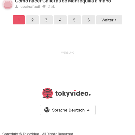
Como hacer Galletas de Mantequilla a mano
2,5k
cocinafacil
1
2
3
4
5
6
Weiter >
WERBUNG
Sprache:
Deutsch
Copyright © Tokyvideo –
All Rights Reserved