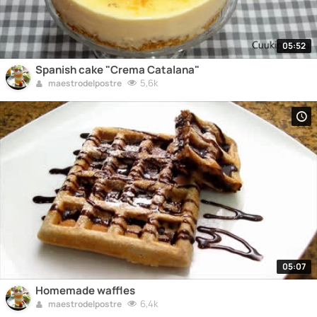
05:52
Spanish cake "Crema Catalana"
5,6k
maestrodelpostre
05:07
Homemade waffles
6,4k
maestrodelpostre