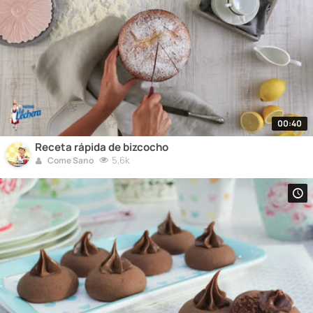
00:40
Receta rápida de bizcocho
5,6k
Come Sano