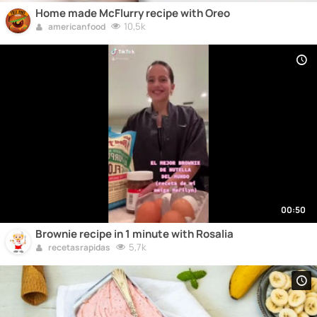
Home made McFlurry recipe with Oreo
10,5k
americanfood
00:50
Brownie recipe in 1 minute with Rosalia
5,7k
recetasrapidas