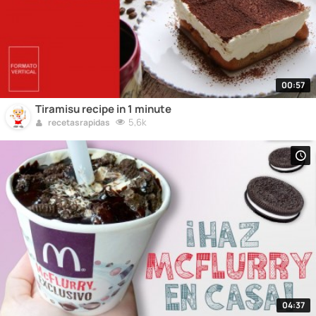
00:57
Tiramisu recipe in 1 minute
5,6k
recetasrapidas
04:37