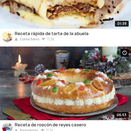
01:39
Receta rápida de tarta de la abuela
11,3k
Come Sano
06:53
Receta de roscón de reyes casero
11,2k
Pastelman