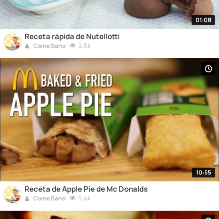
01:08
Receta rápida de Nutellotti
5,5k
Come Sano
10:55
Receta de Apple Pie de Mc Donalds
5,4k
Come Sano