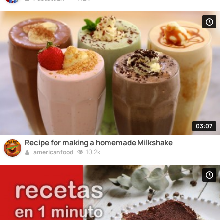
03:07
Recipe for making a homemade Milkshake
10,2k
americanfood