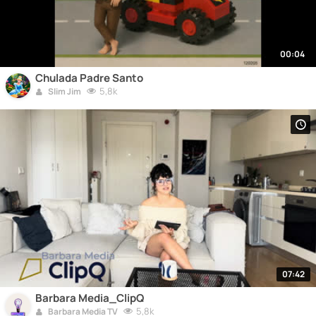
00:04
Chulada Padre Santo
5,8k
Slim Jim
07:42
Barbara Media_ClipQ
5,8k
Barbara Media TV