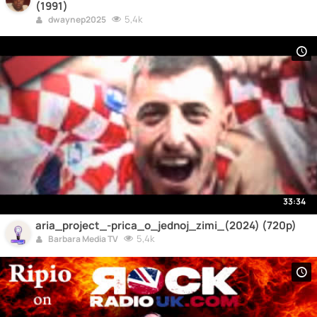
(1991)
5,4k
dwaynep2025
33:34
aria_project_-prica_o_jednoj_zimi_(2024) (720p)
5,4k
Barbara Media TV