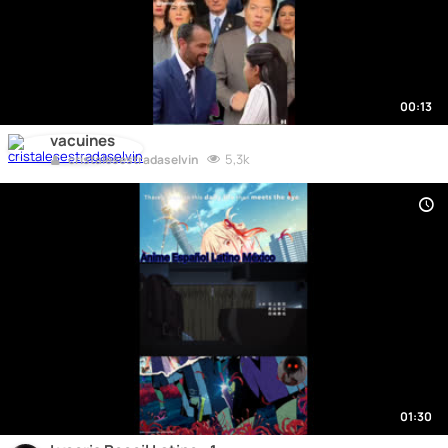
00:13
vacuines
5,3k
cristalesestradaselvin
01:30