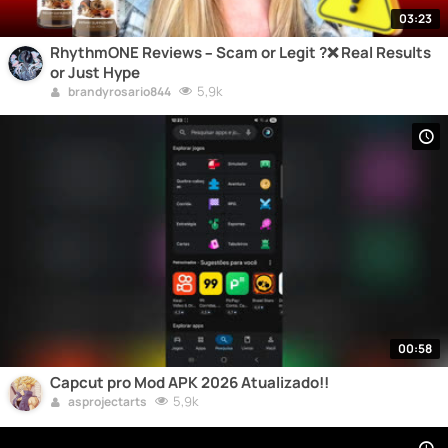
03:23
RhythmONE Reviews – Scam or Legit ?❌ Real Results
or Just Hype
5,9k
brandyrosario844
00:58
Capcut pro Mod APK 2026 Atualizado!!
5,9k
asprojectarts