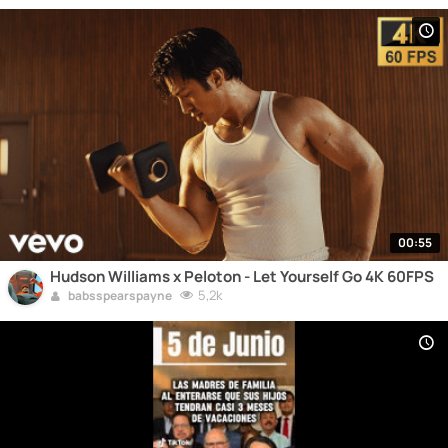
00:55
Hudson Williams x Peloton - Let Yourself Go 4K 60FPS
5,2k
babsspearspayne