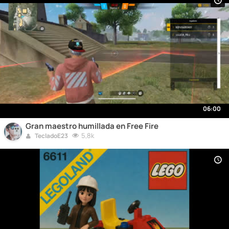
06:00
Gran maestro humillada en Free Fire
5,8k
TecladoE23