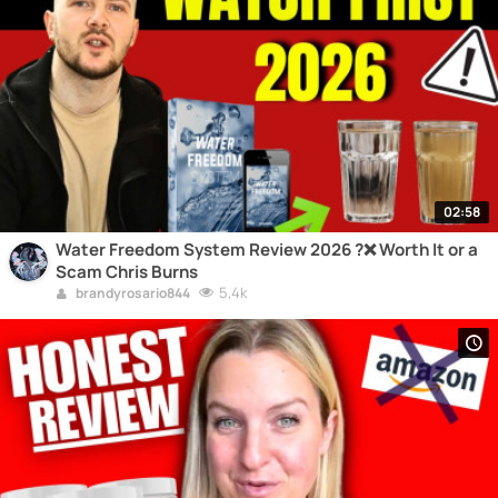
02:58
Water Freedom System Review 2026 ?❌ Worth It or a
Scam Chris Burns
5,4k
brandyrosario844