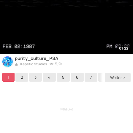
01:22
purity_culture_PSA
5,2k
Kepetio Studios
1
2
3
4
5
6
7
8
9
Weiter >
WERBUNG