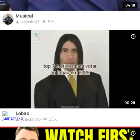
04:18
Musical
5,5k
colocho73
00:28
Lobao
5,5k
juanzin77b