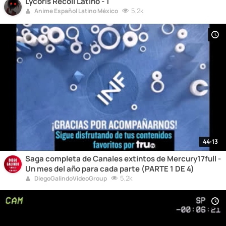
Lycoris Recoil Latino - 1
5,2k
Anime Español Latino México
44:13
Saga completa de Canales extintos de Mercury17full -
Un mes del año para cada parte (PARTE 1 DE 4)
5,2k
DiegoGalindoVideoGroup