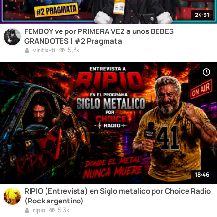
24:31
FEMBOY ve por PRIMERA VEZ a unos BEBES
GRANDOTES | #2 Pragmata
5,3k
viritix-ti
18:46
RIPIO (Entrevista) en Siglo metalico por Choice Radio
(Rock argentino)
5,3k
ripio