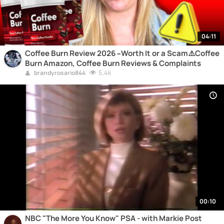
04:11
Coffee Burn Review 2026 –Worth It or a Scam⚠️Coffee
Burn Amazon, Coffee Burn Reviews & Complaints
5,4k
brandyrosario844
00:10
NBC "The More You Know" PSA - with Markie Post