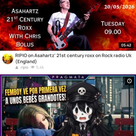
05:42
RIPIO on Asahartz' 21st century roxx on Rock radio Uk
(England)
5,4k
ripio