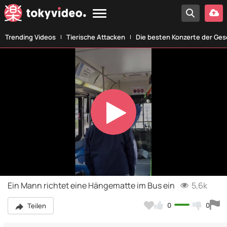
Trending Videos
Tierische Attacken
Die besten Konzerte der Ges
Play
Video
Ein Mann richtet eine Hängematte im Bus ein
5,6k
0
0
Teilen