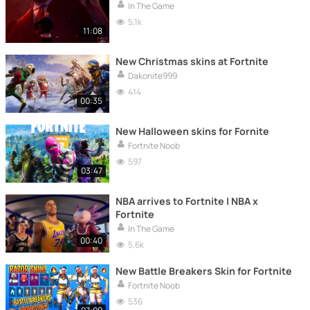
In The Game
5,1k
11:08
New Christmas skins at Fortnite
Dakonite999
414
00:35
New Halloween skins for Fornite
Fortnite Noob
597
03:47
NBA arrives to Fortnite | NBA x
Fortnite
In The Game
00:40
5,6k
New Battle Breakers Skin for Fortnite
Fortnite Noob
536