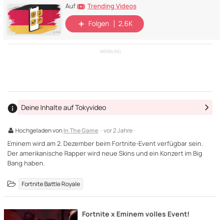
Trending Videos
Auf
Folgen
2,6K
WERBUNG
Deine Inhalte auf Tokyvideo
Hochgeladen von
In The Game
· vor 2 Jahre ·
Eminem wird am 2. Dezember beim Fortnite-Event verfügbar sein.
Der amerikanische Rapper wird neue Skins und ein Konzert im Big
Bang haben.
Fortnite Battle Royale
Fortnite x Eminem volles Event!