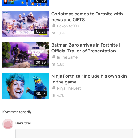
07:09
Christmas comes to Fortnite with
news and GIFTS
Dakonite999
00:37
10,7k
Batman Zero arrives in Fortnite |
Official Trailer of Presentation
In The Game
00:39
5,8k
Ninja Fortnite : Include his own skin
in the game
Ninja The Best
30:28
4,7k
Kommentare
Benutzer