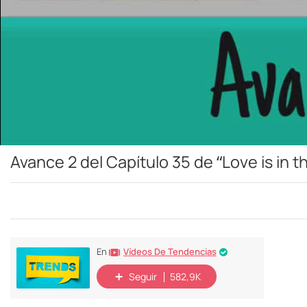
Avance 2 del Capítulo 35 de “Love is in t
Vídeos De Tendencias
En
Seguir
582,9K