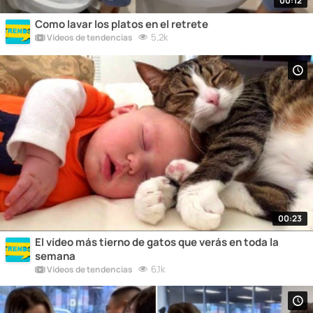
00:12
Como lavar los platos en el retrete
5,2k
Vídeos de tendencias
00:23
El vídeo más tierno de gatos que verás en toda la
semana
6,1k
Vídeos de tendencias