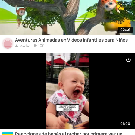
02:46
Aventuras Animadas en Videos Infantiles para Niños
100
awiwi
01:00
Reacciones de bebés al probar por primera vez un