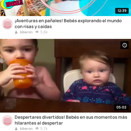
12:39
¡Aventuras en pañales! Bebés explorando el mundo
con risas y caídas
5,6k
biberon
05:02
Despertares divertidos! Bebés en sus momentos más
hilarantes al despertar
5,7k
biberon