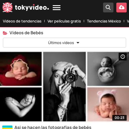
Vídeos de tendencias
Ver películas gratis
Tendencias México
V
Vídeos de Bebés
Últimos vídeos
00:23
Así se hacen las fotografías de bebés