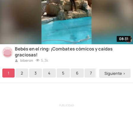
08:31
Bebés en el ring: ¡Combates cómicos y caídas
graciosas!
5,3k
biberon
1
2
3
4
5
6
7
8
9
Siguiente >
PUBLICIDAD