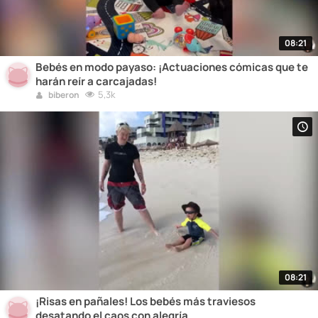
08:21
Bebés en modo payaso: ¡Actuaciones cómicas que te
harán reír a carcajadas!
5,3k
biberon
08:21
¡Risas en pañales! Los bebés más traviesos
desatando el caos con alegría