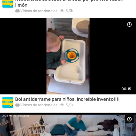
limón
5,3k
Vídeos de tendencias
00:15
Bol antiderrame para niños. Increíble invento!!!!
5,9k
Vídeos de tendencias