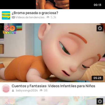
00:13
¿Broma pesada o graciosa?
5,3k
Vídeos de tendencias
05:23
Cuentos y Fantasías: Videos Infantiles para Niños
98
babysongs2024