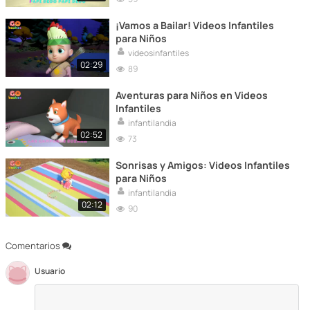
¡Vamos a Bailar! Videos Infantiles
para Niños
videosinfantiles
02:29
89
Aventuras para Niños en Videos
Infantiles
infantilandia
02:52
73
Sonrisas y Amigos: Videos Infantiles
para Niños
infantilandia
02:12
90
Comentarios
Usuario