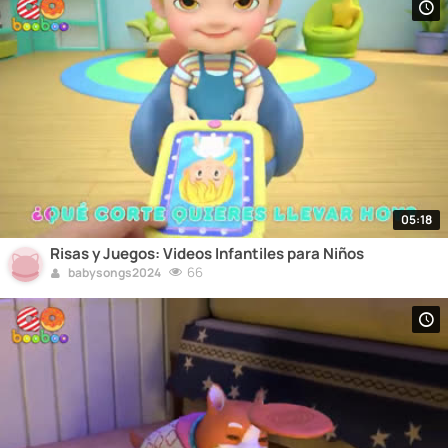
05:18
Risas y Juegos: Videos Infantiles para Niños
66
babysongs2024