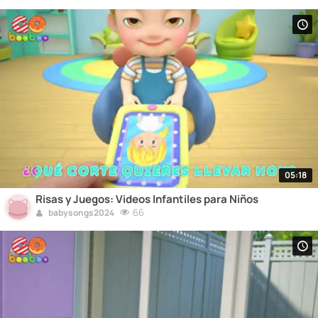
05:18
Risas y Juegos: Videos Infantiles para Niños
66
babysongs2024