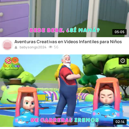
05:05
Aventuras Creativas en Videos Infantiles para Niños
56
babysongs2024
02:14