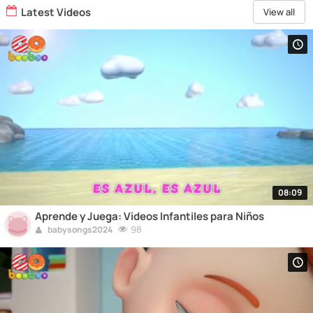
Latest Videos
View all
08:09
Aprende y Juega: Videos Infantiles para Niños
98
babysongs2024