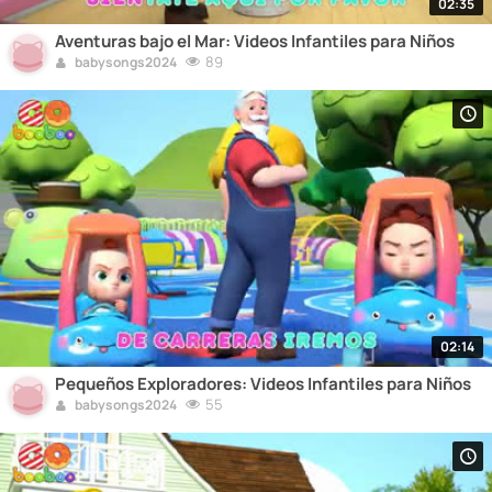
02:35
Aventuras bajo el Mar: Videos Infantiles para Niños
89
babysongs2024
02:14
Pequeños Exploradores: Videos Infantiles para Niños
55
babysongs2024