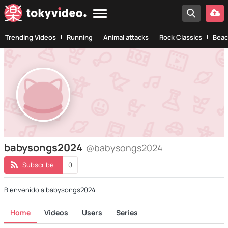
Trending Videos
Running
Animal attacks
Rock Classics
Beac
babysongs2024
@babysongs2024
Subscribe
0
Bienvenido a babysongs2024
Home
Videos
Users
Series