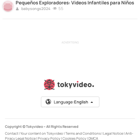
Pequeños Exploradores: Videos Infantiles para Niños
55
babysongs2024
ADVERTISING
Language:
English
Copyright © Tokyvideo –
All Rights Reserved
Contact
|
Your content on Tokyvideo
|
Terms and Conditions
|
Legal Notice
|
Anti-
Piracy Legal Notice
|
Privacy Policy
|
Cookies Policy
|
DMCA