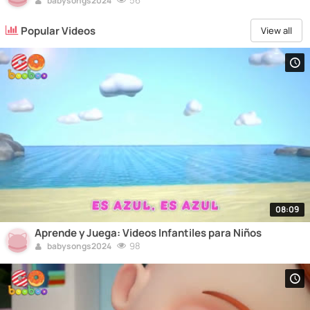
56
babysongs2024
Popular Videos
View all
08:09
Aprende y Juega: Videos Infantiles para Niños
98
babysongs2024