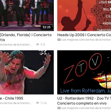
32:25
Orlando, Florida) | Concierto
Heads Up 2006 | Concierto Co
tis
5,1k
Los mejores conciertos de la historia del rock
 - Chile 1995
U2 - Rotterdam 1992 - Zoo TV T
11,4k
Concierto completo en vivo
Los mejores conciertos de la historia del rock