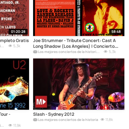
01:20:28
58:48
mpleto Gratis
Joe Strummer - Tribute Concert: Cast A
5,3k
Long Shadow (Los Angeles) | Concierto
Los mejores conciertos de la historia del rock
Completo Gratis
5,3k
Los mejores conciertos de la historia del rock
our -
Slash - Sydney 2012
11,8k
Los mejores conciertos de la historia
11,9k
Los mejores conciertos de la historia del rock