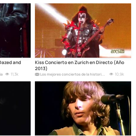
 Dazed and
Kiss Concierto en Zurich en Directo (Año
2013)
11,3k
10,9k
ia
Los mejores conciertos de la historia del rock