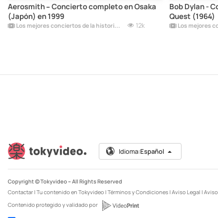
Aerosmith – Concierto completo en Osaka
Bob Dylan - C
(Japón) en 1999
Quest (1964)
12k
Los mejores conciertos de la historia del rock
Idioma:
Español
Copyright © Tokyvideo –
All Rights Reserved
Contactar
|
Tu contenido en Tokyvideo
|
Términos y Condiciones
|
Aviso Legal
|
Aviso
Contenido protegido y validado por