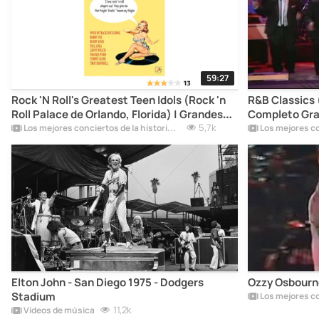
59:27
Rock 'N Roll's Greatest Teen Idols (Rock 'n
R&B Classics (
Roll Palace de Orlando, Florida) | Grandes
Completo Gra
Éxitos
5,7k
Los mejores conciertos de la historia del rock
Elton John - San Diego 1975 - Dodgers
Ozzy Osbourne
Stadium
11,2k
Vídeos de música