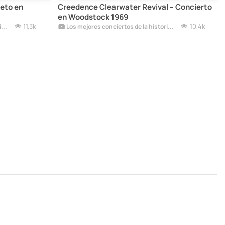
leto en
Creedence Clearwater Revival – Concierto
en Woodstock 1969
11,3k
10,4k
Los mejores conciertos de la historia del rock
Los mejores conciertos de la historia del rock