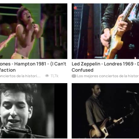
ones - Hampton 1981 - (I Can't
Led Zeppelin - Londres 1969 -
faction
Confused
11,7k
Los mejores conciertos de la historia del rock
Los mejores conciertos de la histor