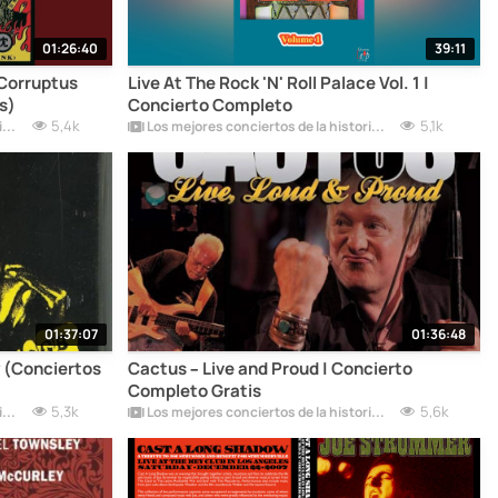
01:26:40
39:11
 Corruptus
Live At The Rock 'N' Roll Palace Vol. 1 |
s)
Concierto Completo
5,4k
5,1k
Los mejores conciertos de la historia del rock
Los mejores conciertos de la historia del rock
01:37:07
01:36:48
 (Conciertos
Cactus – Live and Proud | Concierto
Completo Gratis
5,3k
5,6k
Los mejores conciertos de la historia del rock
Los mejores conciertos de la historia del rock