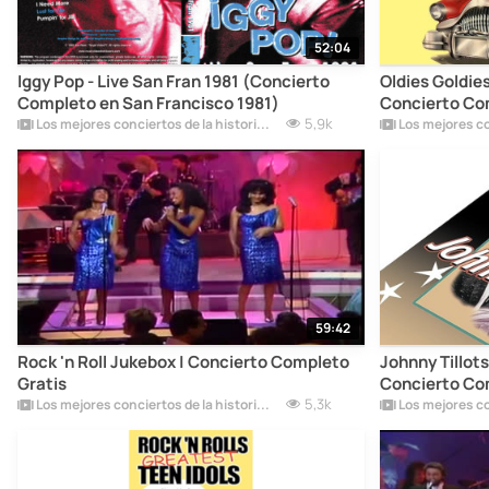
52:04
Iggy Pop - Live San Fran 1981 (Concierto
Oldies Goldies
Completo en San Francisco 1981)
Concierto Co
5,9k
Los mejores conciertos de la historia del rock
Los mejores co
59:42
Rock 'n Roll Jukebox | Concierto Completo
Johnny Tillots
Gratis
Concierto Co
5,3k
Los mejores conciertos de la historia del rock
Los mejores co