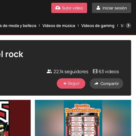
Subir vídeo
Iniciar sesión
s de moda y belleza
Vídeos de música
Vídeos de gaming
Vídeos 
l rock
22,1k
seguidores
63 videos
Seguir
Compartir