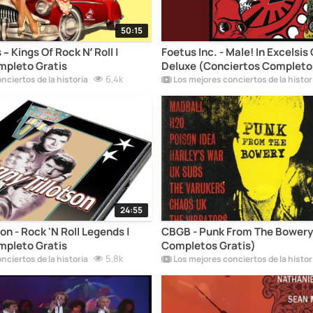
50:15
 – Kings Of Rock N’ Roll |
Foetus Inc. - Male! In Excelsis
mpleto Gratis
Deluxe (Conciertos Completo
6,4k
nciertos de la historia
24:55
on - Rock 'N Roll Legends |
CBGB - Punk From The Bowery
mpleto Gratis
Completos Gratis)
5,8k
nciertos de la historia