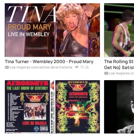
Tina Turner - Wembley 2000 - Proud Mary
The Rolling St
10,2k
Get No) Satis
Los mejores conciertos de la historia