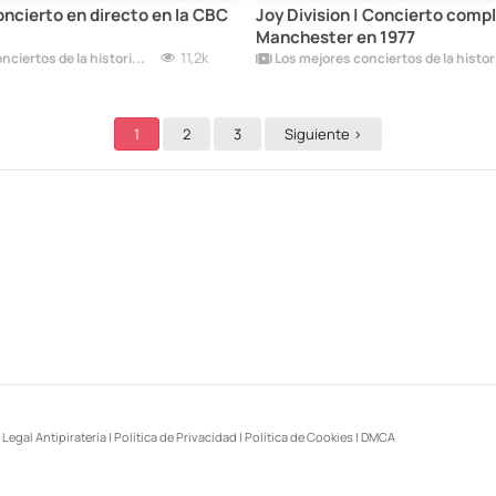
oncierto en directo en la CBC
Joy Division | Concierto comp
Manchester en 1977
11,2k
Los mejores conciertos de la historia del rock
1
2
3
Siguiente >
 Legal Antipiratería
|
Política de Privacidad
|
Política de Cookies
|
DMCA