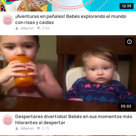
12:39
¡Aventuras en pañales! Bebés explorando el mundo
con risas y caídas
5.6k
biberon
05:02
Despertares divertidos! Bebés en sus momentos más
hilarantes al despertar
5.7k
biberon