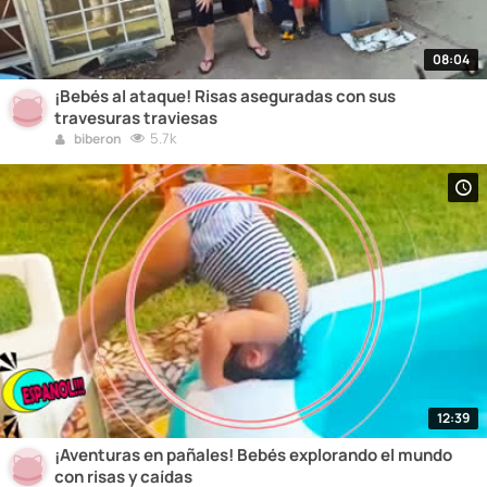
08:04
¡Bebés al ataque! Risas aseguradas con sus
travesuras traviesas
5.7k
biberon
12:39
¡Aventuras en pañales! Bebés explorando el mundo
con risas y caídas