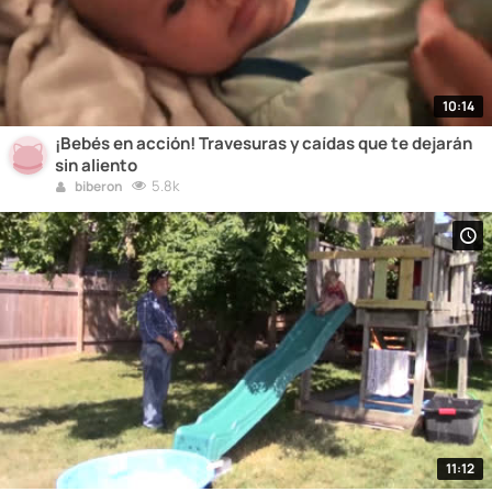
10:14
¡Bebés en acción! Travesuras y caídas que te dejarán
sin aliento
5.8k
biberon
11:12