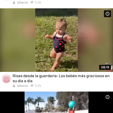
5.6k
biberon
08:19
Risas desde la guardería: Los bebés más graciosos en
su día a día
5.6k
biberon