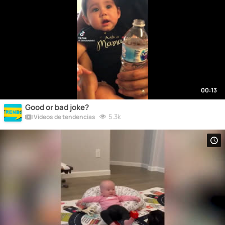
00:13
Good or bad joke?
5.3k
Vídeos de tendencias