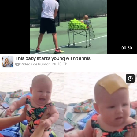
00:30
This baby starts young with tennis
10.6k
Vídeos de humor