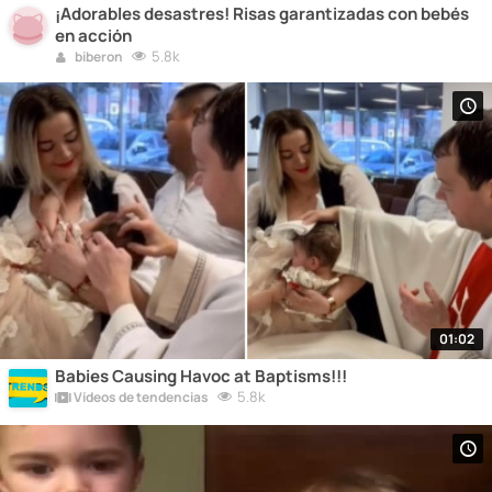
¡Adorables desastres! Risas garantizadas con bebés
en acción
5.8k
biberon
01:02
Babies Causing Havoc at Baptisms!!!
5.8k
Vídeos de tendencias