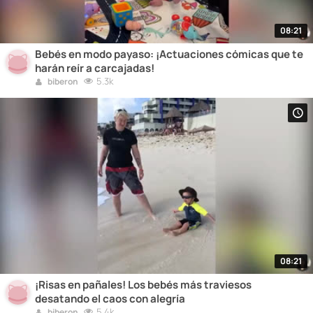
08:21
Bebés en modo payaso: ¡Actuaciones cómicas que te
harán reír a carcajadas!
5.3k
biberon
08:21
¡Risas en pañales! Los bebés más traviesos
desatando el caos con alegría
5.4k
biberon