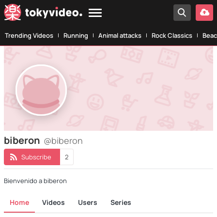
Trending Videos
Running
Animal attacks
Rock Classics
Beac
biberon
@biberon
Subscribe
2
Bienvenido a biberon
Home
Videos
Users
Series