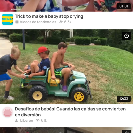
01:01
Trick to make a baby stop crying
6.3k
Vídeos de tendencias
12:33
Desafíos de bebés! Cuando las caídas se convierten
en diversión
6.1k
biberon