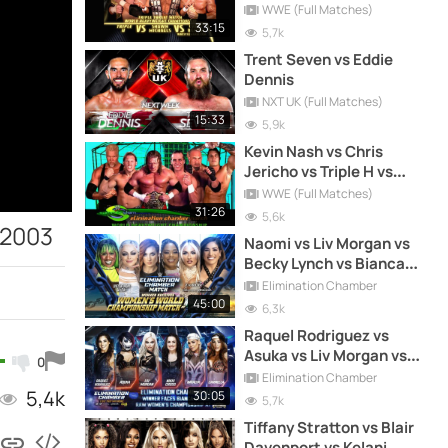
Match)
WWE (Full Matches)
33:15
5,7k
Trent Seven vs Eddie
Dennis
NXT UK (Full Matches)
15:33
5,9k
Kevin Nash vs Chris
Jericho vs Triple H vs
Shawn Michaels vs
WWE (Full Matches)
Goldberg vs Randy Orton
31:26
5,6k
 2003
(Full Match)
Naomi vs Liv Morgan vs
Becky Lynch vs Bianca
Belair vs Tiffany Stratton
Elimination Chamber
vs Raquel Rodríguez (Full
45:00
6,3k
Match)
Raquel Rodriguez vs
Asuka vs Liv Morgan vs
0
Nikki Cross vs Natalya vs
Elimination Chamber
5,4k
Carmella (Full Match)
30:05
5,7k
Tiffany Stratton vs Blair
Davenport vs Kelani