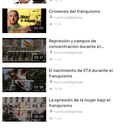
10,7k
Crímenes del franquismo
turincondepensar
11,7k
04:00
Represión y campos de
concentración durante el
franquismo
turincondepensar
09:37
11,5k
El nacimiento de ETA durante el
franquismo
turincondepensar
03:38
10,9k
La opresión de la mujer bajo el
franquismo
turincondepensar
06:09
11,2k