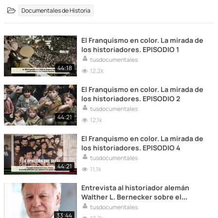
Documentales de Historia
El Franquismo en color. La mirada de
los historiadores. EPISODIO 1
tusdocumentales
44:18
12,2k
El Franquismo en color. La mirada de
los historiadores. EPISODIO 2
tusdocumentales
44:21
12,1k
El Franquismo en color. La mirada de
los historiadores. EPISODIO 4
tusdocumentales
44:21
11,1k
Entrevista al historiador alemán
Walther L. Bernecker sobre el
franquismo, la Guerra Civil española,
tusdocumentales
la Memoria Histórica,...
33:44