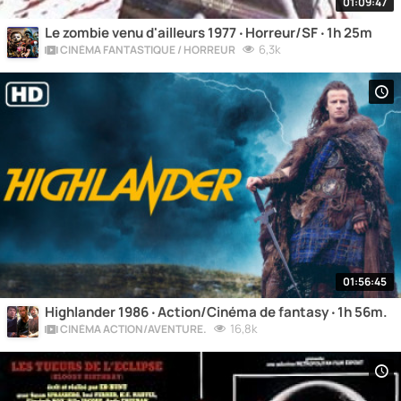
01:09:47
Le zombie venu d'ailleurs 1977 ‧ Horreur/SF ‧ 1h 25m
6,3k
CINÉMA FANTASTIQUE / HORREUR
01:56:45
Highlander 1986 ‧ Action/Cinéma de fantasy ‧ 1h 56m.
16,8k
CINÉMA ACTION/AVENTURE.