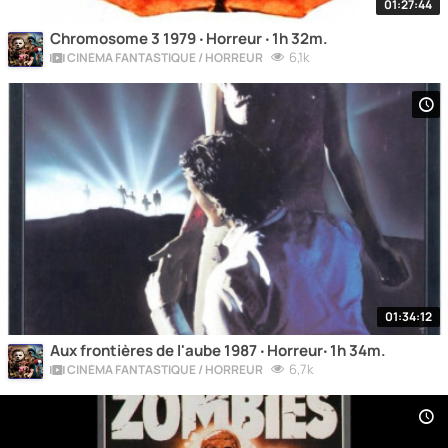
01:27:44
Chromosome 3 1979 ‧ Horreur ‧ 1h 32m.
6,1k
CINÉMA FANTASTIQUE / HORREUR
01:34:12
Aux frontières de l'aube 1987 ‧ Horreur‧ 1h 34m.
6,7k
CINÉMA FANTASTIQUE / HORREUR