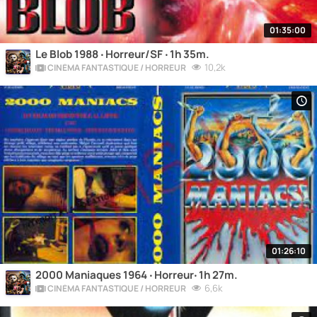
01:35:00
Le Blob 1988 ‧ Horreur/SF ‧ 1h 35m.
10,2k
CINÉMA FANTASTIQUE / HORREUR
01:26:10
2000 Maniaques 1964 ‧ Horreur‧ 1h 27m.
6,6k
CINÉMA FANTASTIQUE / HORREUR