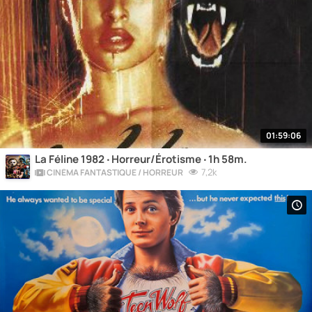
01:59:06
La Féline 1982 ‧ Horreur/Érotisme ‧ 1h 58m.
7,2k
CINÉMA FANTASTIQUE / HORREUR