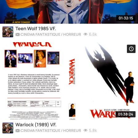
01:32:15
Teen Wolf 1985 VF.
6,6k
CINÉMA FANTASTIQUE / HORREUR
01:38:24
Warlock (1989) VF.
5,8k
CINÉMA FANTASTIQUE / HORREUR