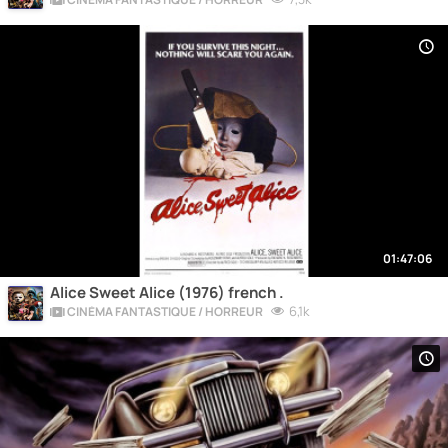
01:47:06
Alice Sweet Alice (1976) french .
6,1k
CINÉMA FANTASTIQUE / HORREUR