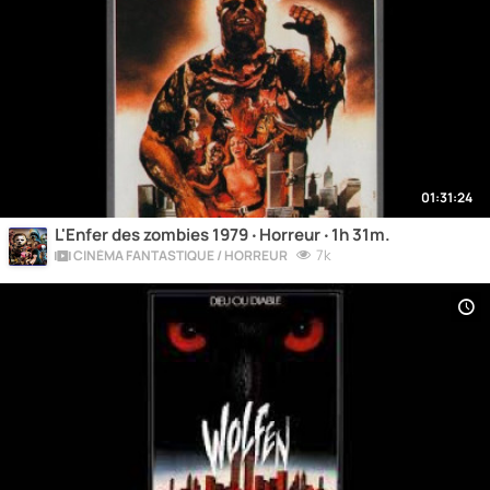
01:31:24
L'Enfer des zombies 1979 ‧ Horreur ‧ 1h 31m.
7k
CINÉMA FANTASTIQUE / HORREUR