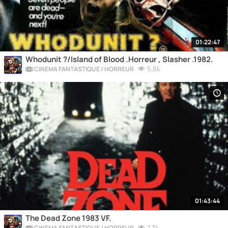
01:22:47
Whodunit ?/Island of Blood .Horreur , Slasher .1982.
5,8k
CINÉMA FANTASTIQUE / HORREUR
01:43:44
The Dead Zone 1983 VF.
7,3k
CINÉMA FANTASTIQUE / HORREUR