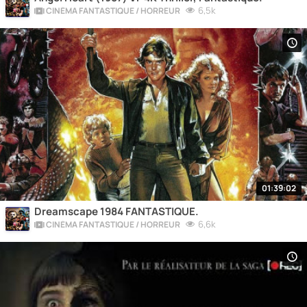
6,5k
CINÉMA FANTASTIQUE / HORREUR
01:39:02
Dreamscape 1984 FANTASTIQUE.
6,6k
CINÉMA FANTASTIQUE / HORREUR