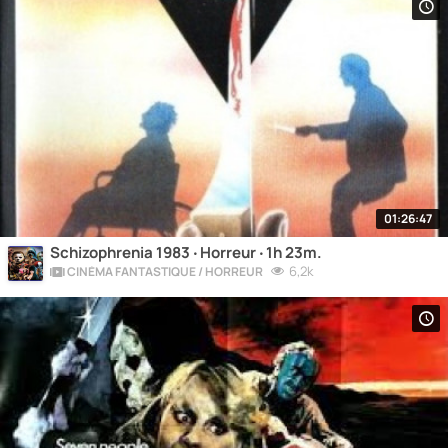
01:26:47
Schizophrenia 1983 ‧ Horreur ‧ 1h 23m.
6,2k
CINÉMA FANTASTIQUE / HORREUR