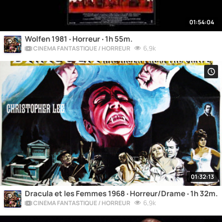
01:54:04
Wolfen 1981 ‧ Horreur ‧ 1h 55m.
6,9k
CINÉMA FANTASTIQUE / HORREUR
01:32:13
Dracula et les Femmes 1968 ‧ Horreur/Drame ‧ 1h 32m.
6,9k
CINÉMA FANTASTIQUE / HORREUR