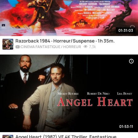
01:31:03
Razorback 1984 ‧ Horreur/Suspense ‧ 1h 35m.
7,3k
CINÉMA FANTASTIQUE / HORREUR
01:53:11
Angel Heart (1987) VF 4K Thriller, Fantastique.