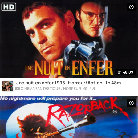
01:48:09
Une nuit en enfer 1996 ‧ Horreur/Action ‧ 1h 48m.
7,2k
CINÉMA FANTASTIQUE / HORREUR