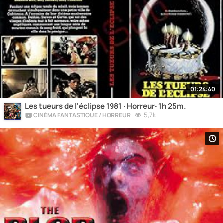
01:24:40
Les tueurs de l'éclipse 1981 ‧ Horreur‧ 1h 25m.
5,7k
CINÉMA FANTASTIQUE / HORREUR