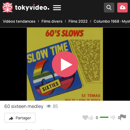
Vidéos tendances
Films divers
Films 2022
Columbo 1968 ‧ Myst
Play
Video
60 sixteen medley
85
0
0
Partager