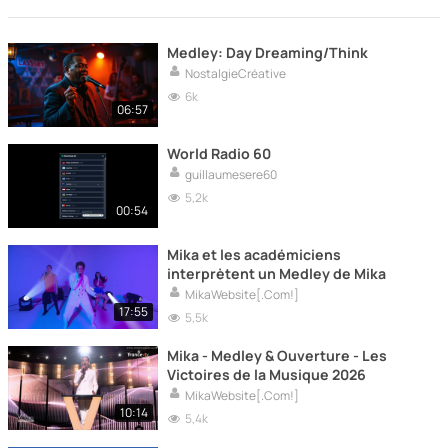
Medley: Day Dreaming/Think
NostalgieCréative
6k
06:57
World Radio 60
guillaumesere60
5,2k
00:54
Mika et les académiciens
interprètent un Medley de Mika
MikaWebsite[.Com!]
17:55
5,5k
Mika - Medley & Ouverture - Les
Victoires de la Musique 2026
MikaWebsite[.Com!]
10:14
5,4k