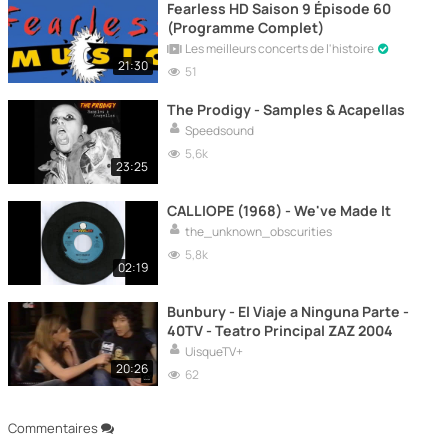
Fearless HD Saison 9 Épisode 60
(Programme Complet)
Les meilleurs concerts de l'histoire
21:30
51
The Prodigy - Samples & Acapellas
Speedsound
5,6k
23:25
CALLIOPE (1968) - We've Made It
the_unknown_obscurities
5,8k
02:19
Bunbury - El Viaje a Ninguna Parte -
40TV - Teatro Principal ZAZ 2004
UisqueTV+
20:26
62
Commentaires