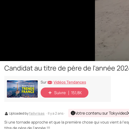
Candidat au titre de père de l'année 20
Vidéos Tendances
Sur
Suivre
151,8K
Votre contenu sur Tokyvideo
Uploaded by
failyrisas
· Il y a 2 ans ·
Si une tornade approche et que la première chose qui vous vient à l'espr
titre de père de l'année !!!