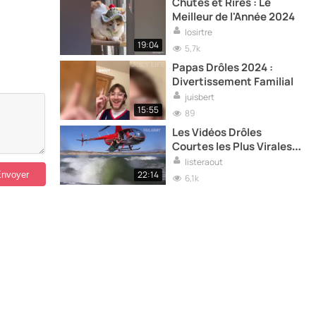
Chutes et Rires : Le
Meilleur de l'Année 2024
losirtre
19:04
5,7k
Papas Drôles 2024 :
Divertissement Familial
juisbert
15:55
89
Les Vidéos Drôles
Courtes les Plus Virales
de l’Année
listeraout
22:14
6,1k