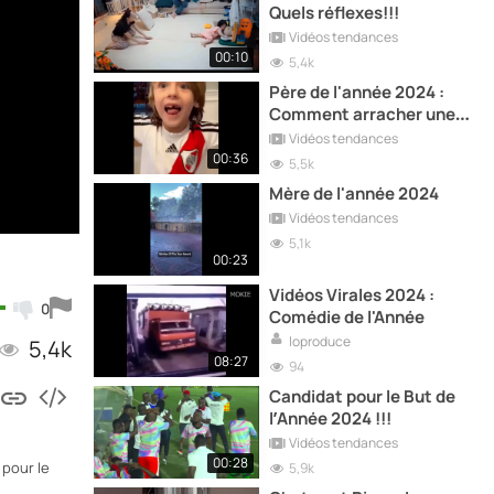
Quels réflexes!!!
Vidéos tendances
00:10
5,4k
Père de l'année 2024 :
Comment arracher une
dent de lait avec un
Vidéos tendances
ballon
00:36
5,5k
Mère de l'année 2024
Vidéos tendances
5,1k
00:23
Vidéos Virales 2024 :
0
Comédie de l'Année
loproduce
5,4k
08:27
94
Candidat pour le But de
l’Année 2024 !!!
Vidéos tendances
00:28
 pour le
5,9k