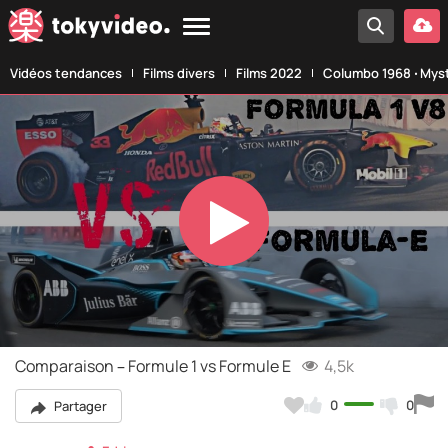
Vidéos tendances
Films divers
Films 2022
Columbo 1968 ‧ Myst
Play
Video
Comparaison – Formule 1 vs Formule E
4,5k
0
0
Partager