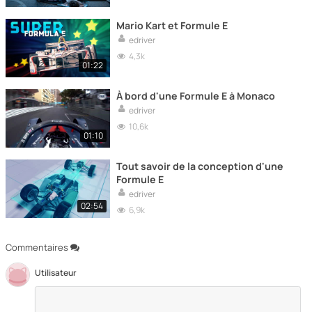
Mario Kart et Formule E
edriver
4,3k
01:22
À bord d'une Formule E à Monaco
edriver
10,6k
01:10
Tout savoir de la conception d'une
Formule E
edriver
02:54
6,9k
Commentaires
Utilisateur