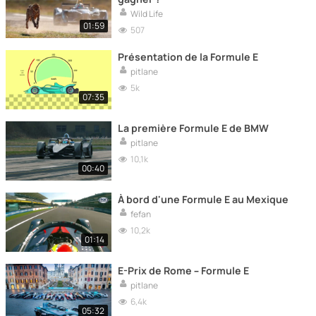
Wild Life
01:59
507
Présentation de la Formule E
pitlane
5k
07:35
La première Formule E de BMW
pitlane
10,1k
00:40
À bord d'une Formule E au Mexique
fefan
10,2k
01:14
E-Prix de Rome – Formule E
pitlane
6,4k
05:32