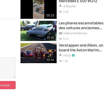
Mercedes E 500 W212
arifpasha
5,9k
00:23
Les phares escamotables
des voitures anciennes
sont hypnotiques !!!!
Vidéos tendances
01:00
5,7k
Verstappen and Albon, on
board the Aston Martin
Valkyrie hypercar
motor
02:44
1,8k