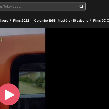
s Tokyvideo...
divers
Films 2022
Columbo 1968 ‧ Mystère ‧ 10 saisons
Films DC 
Play