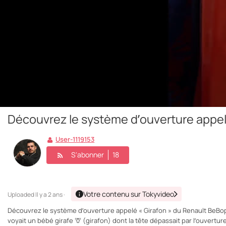
Découvrez le système d’ouverture appel
User-1119153
S'abonner
18
Votre contenu sur Tokyvideo
Uploaded
Il y a 2 ans ·
Découvrez le système d’ouverture appelé « Girafon » du Renault BeBop
voyait un bébé girafe 🦒 (girafon) dont la tête dépassait par l’ouverture