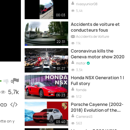
rivasyunior08
5,4k
00:03
Accidents de voiture et
conducteurs fous
Accidents de Voiture
22:31
11k
Coronavirus kills the
Geneva motor show 2020
motor
01:27
3,5k
Honda NSX Generation 1 |
0
Full story
fornda
5,7k
06:23
512
Porsche Cayenne (2002-
2018) Evolution of the
model
Carrera4S
tte on y
03:40
563